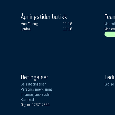
Åpningstider butikk
Team
Man-Fredag:
11-18
Magasi
Lørdag:
11-16
Medlem
Betingelser
Ledi
Salgsbetingelser
Ledige 
Personsvernerklæring
Informasjonskapsler
Bærekraft
Org. nr: 976754360