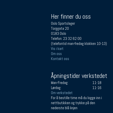
Her finner du oss
Oslo Sportslager
Torggata 20
0183 Oslo
Telefon: 23 32 62 00
(telefontid man-fredag klokken 10-13)
Vis i kart
Om oss
Kontakt oss
Åpningstider verkstedet
Man-Fredag:
11-18
Lørdag:
11-16
Om verkstedet
For å bestille time må du logge inn i
nettbutikken og trykke på den
nederste blå linjen