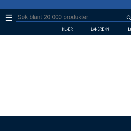
☰
KLÆR
LANGRENN
L