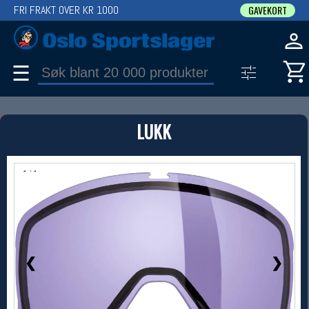
FRI FRAKT OVER KR 1000
GAVEKORT
☰
PRODUKT
LUKK
Produkter (1)
Bruk filter til å spisse søket
1 / 1
❮
❯