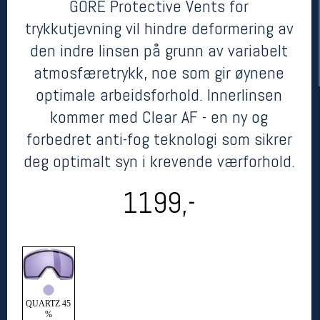
GORE Protective Vents for
trykkutjevning vil hindre deformering av
den indre linsen på grunn av variabelt
atmosfæretrykk, noe som gir øynene
optimale arbeidsforhold. Innerlinsen
kommer med Clear AF - en ny og
forbedret anti-fog teknologi som sikrer
deg optimalt syn i krevende værforhold.
Her finner du oss
Oslo Sportslager
1199,-
Torggata 20
0183 Oslo
Telefon: 23 32 62 00
(telefontid man-fredag klokken 10-13)
Vis i kart
Om oss
Kontakt oss
QUARTZ 45
%