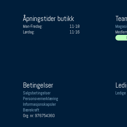
Åpningstider butikk
Team
Man-Fredag:
11-18
Magasi
Lørdag:
11-16
Medlem
Betingelser
Ledi
Salgsbetingelser
Ledige 
Personsvernerklæring
Informasjonskapsler
Bærekraft
Org. nr: 976754360