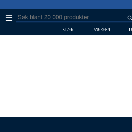
☰
KLÆR
LANGRENN
L