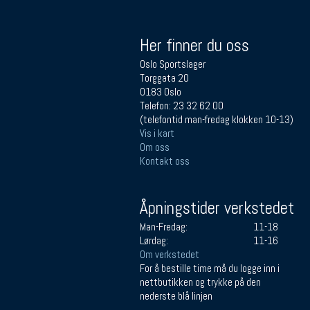
Her finner du oss
Oslo Sportslager
Torggata 20
0183 Oslo
Telefon: 23 32 62 00
(telefontid man-fredag klokken 10-13)
Vis i kart
Om oss
Kontakt oss
Åpningstider verkstedet
Man-Fredag:
11-18
Lørdag:
11-16
Om verkstedet
For å bestille time må du logge inn i
nettbutikken og trykke på den
nederste blå linjen