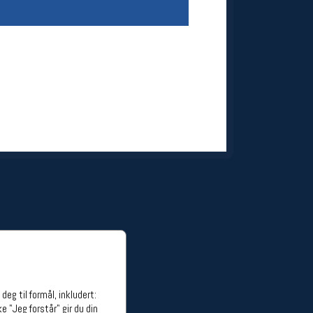
ge stillinger
stillinger
eg til formål, inkludert:
e "Jeg forstår" gir du din