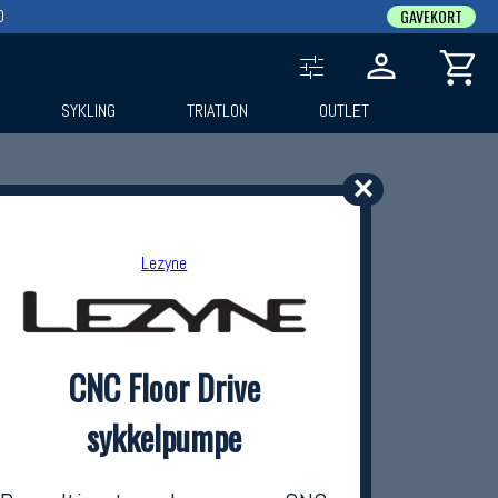
0
GAVEKORT
SYKLING
TRIATLON
OUTLET
✕
Lezyne
CNC Floor Drive
sykkelpumpe