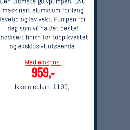
Den ultimate gulvpumpen. CNC
maskinert aluminium for lang
levetid og lav vekt. Pumpen for
deg som vil ha det beste!
Anodisert finish for topp kvalitet
og eksklusivt utseende.
Medlemspris:
959,-
Ikke medlem:
1199,-