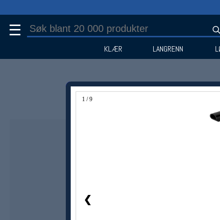
☰
KLÆR
LANGRENN
L
1 / 9
Medlem -20%
❮