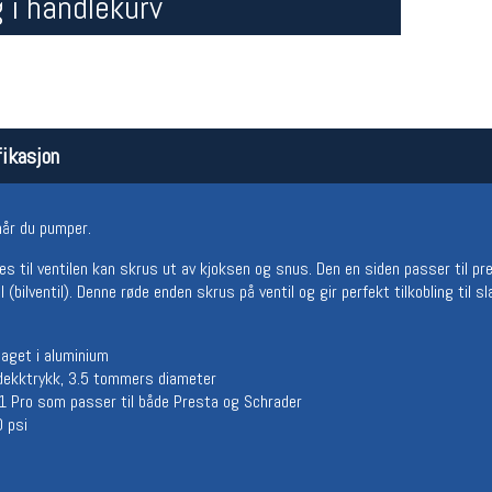
 i handlekurv
ikasjon
når du pumper.
Åpningstider butikk
Team
 til ventilen kan skrus ut av kjoksen og snus. Den en siden passer til pres
 (bilventil). Denne røde enden skrus på ventil og gir perfekt tilkobling til s
Man-Fredag:
11-18
Magasi
Lørdag:
11-16
Medlem
 laget i aluminium
v dekktrykk, 3.5 tommers diameter
S-1 Pro som passer til både Presta og Schrader
0 psi