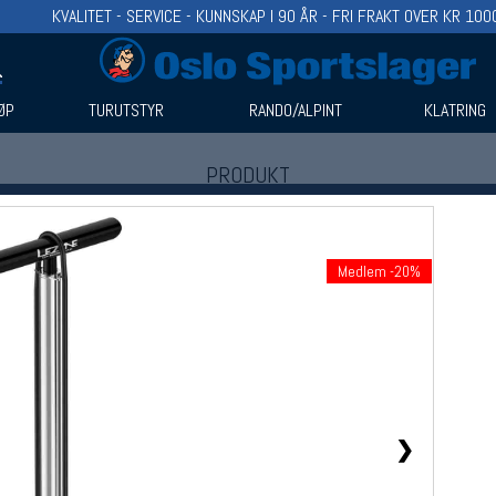
KVALITET - SERVICE - KUNNSKAP I 90 ÅR - FRI FRAKT OVER KR 100
ØP
TURUTSTYR
RANDO/ALPINT
KLATRING
PRODUKT
Produkter (1)
Bruk filter til å spisse søket
Medlem -20%
❯