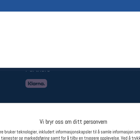
Betingelser
Ledi
Salgsbetingelser
Ledige 
Personsvernerklæring
Informasjonskapsler
Bærekraft
Org. nr: 976754360
Partnere
Vi bryr oss om ditt personvern
e bruker teknologier, inkludert informasjonskapsler til å samle informasjon om d
 tjenester og markedsføring samt for å tilby en tryggere opplevelse. Ved å trykk