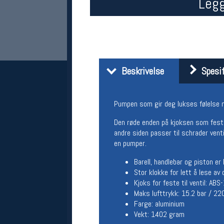
Legg
Beskrivelse
Spesif
Pumpen som gir deg lukses følelse 
Her finner du oss
Den røde enden på kjoksen som festes
andre siden passer til schrader ventil
Oslo Sportslager
en pumper.
Torggata 20
0183 Oslo
Barell, handlebar og piston er
Telefon: 23 32 62 00
Stor klokke for lett å lese a
(telefontid man-fredag klokken 10-13)
Kjoks for feste til ventil: AB
Vis i kart
Maks lufttrykk: 15.2 bar / 22
Om oss
Kontakt oss
Farge: aluminium
Vekt: 1402 gram