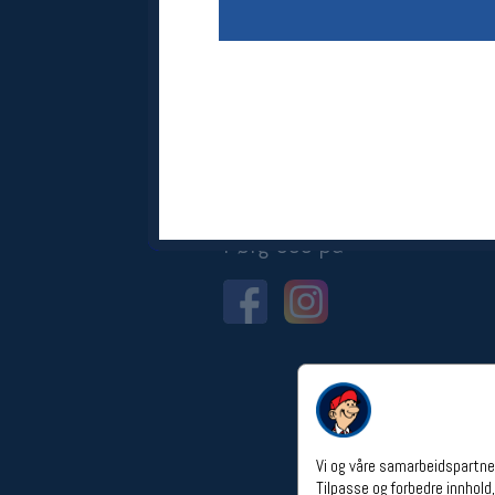
Åpningstider verkstedet
Man-Fredag:
11-18
Lørdag:
11-16
Om verkstedet
For å bestille time må du logge inn i
nettbutikken og trykke på den
nederste blå linjen
Følg oss på
Vi og våre samarbeidspartner
Tilpasse og forbedre innhold,