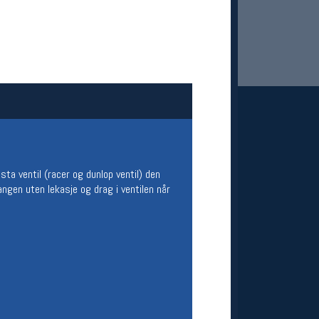
 Oslo Sportslager
ta ventil (racer og dunlop ventil) den
langen uten lekasje og drag i ventilen når
net
stilbud og aktiviteter
MELD DEG INN GRATIS