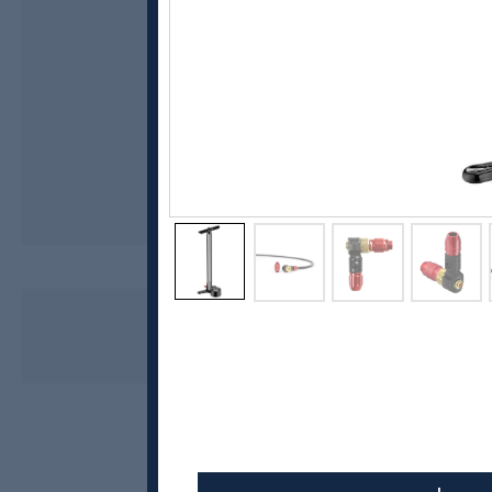
Lezyne
CNC Floor Drive sykkelpumpe
1199,-
959,-
MEDLEM: