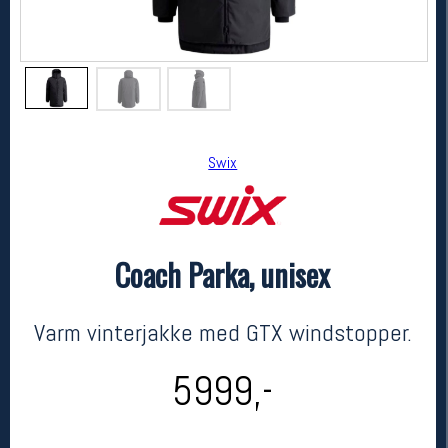
Swix
Coach Parka, unisex
Swix
Coach Parka, unisex
kr 5999
Varm vinterjakke med GTX windstopper.
5999,-