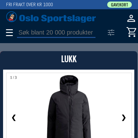
FRI FRAKT OVER KR 1000
GAVEKORT
☰
PRODUKT
LUKK
Produkter (1)
Bruk filter til å spisse søket
1 / 3
❮
❯