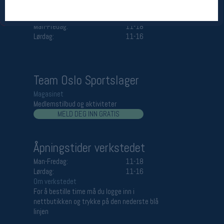
Åpningstider butikk
Man-Fredag:
11-18
Lørdag:
11-16
Team Oslo Sportslager
Magasinet
Medlemstilbud og aktiviteter
MELD DEG INN GRATIS
Åpningstider verkstedet
Man-Fredag:
11-18
Lørdag:
11-16
Om verkstedet
For å bestille time må du logge inn i
nettbutikken og trykke på den nederste blå
linjen