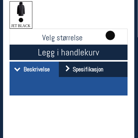
JET BLACK
Velg størrelse
Legg i handlekurv
Beskrivelse
Spesifikasjon
Her finner du oss
Oslo Sportslager
Torggata 20
0183 Oslo
Telefon: 23 32 62 00
(telefontid man-fredag klokken 10-13)
Vis i kart
Om oss
Kontakt oss