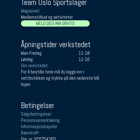
Team Oslo Sportslager
Magasinet
Medlemstilbud og aktiviteter
MELD DEG INN GRATIS
Åpningstider verkstedet
Man-Fredag:
11-18
Lørdag:
11-16
Om verkstedet
For å bestille time må du logge inn i
nettbutikken og trykke på den nederste blå
linjen
Betingelser
Salgsbetingelser
Personsvernerklæring
Informasjonskapsler
Bærekraft
Org. nr: 976754360