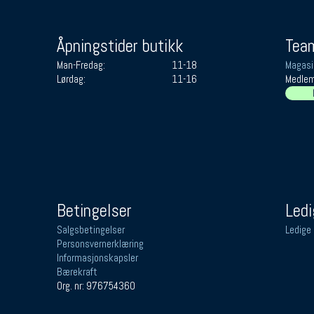
Åpningstider butikk
Team
Man-Fredag:
11-18
Magasi
Lørdag:
11-16
Medlem
Betingelser
Ledi
Salgsbetingelser
Ledige 
Personsvernerklæring
Informasjonskapsler
Bærekraft
Org. nr: 976754360