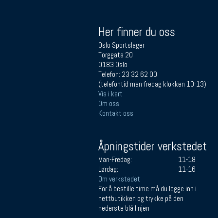
Her finner du oss
Oslo Sportslager
Torggata 20
0183 Oslo
Telefon: 23 32 62 00
(telefontid man-fredag klokken 10-13)
Vis i kart
Om oss
Kontakt oss
Åpningstider verkstedet
Man-Fredag:
11-18
Lørdag:
11-16
Om verkstedet
For å bestille time må du logge inn i
nettbutikken og trykke på den
nederste blå linjen