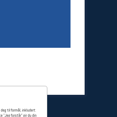
ge stillinger
stillinger
eg til formål, inkludert:
e "Jeg forstår" gir du din