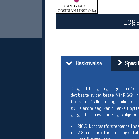
CANDYFADE /
OBSIDIAN LINSE (4%)
Legg
Beskrivelse
Spesif
Her finner du oss
Oslo Sportslager
Desginet for "go big or go home" som
Torggata 20
det beste av det beste. Vår RIG® lin
0183 Oslo
Telefon: 23 32 62 00
fokusere på alle drop og landinger, 
(telefontid man-fredag klokken 10-13)
skulle endre seg, kan du enkelt bytte
Vis i kart
goggle for snowboard- og skikjørere 
Om oss
RIG® kontrastforsterkende linse
Kontakt oss
2.8mm torisk linse med høy stø