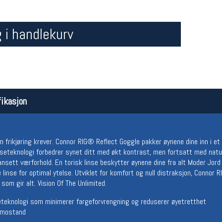
 i handlekurv
ikasjon
Åpningstider butikk
Team
Man-Fredag:
11-18
Magasi
 frikjøring krever. Connor RIG® Reflect Goggle pakker øynene dine inn i e
Lørdag:
11-16
Medlem
seteknologi forbedrer synet ditt med økt kontrast, men fortsatt med natur
uansett værforhold. En torisk linse beskytter øynene dine fra alt Moder Jor
 linse for optimal ytelse. Utviklet for komfort og null distraksjon, Connor
som gir alt. Vision Of The Unlimited.
teknologi som minimerer fargeforvrengning og reduserer øyetretthet
tmostand