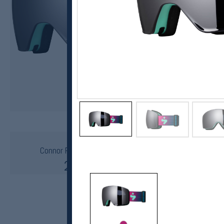
Sweet Protection
Connor RIG Reflect Candy Pink Limited Edition
2199,-
1999,-
MEDLEM: