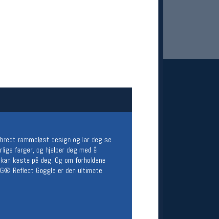
 Oslo Sportslager
net
t bredt rammeløst design og lar deg se
stilbud og aktiviteter
lige farger, og hjelper deg med å
MELD DEG INN GRATIS
d kan kaste på deg. Og om forholdene
 RIG® Reflect Goggle er den ultimate