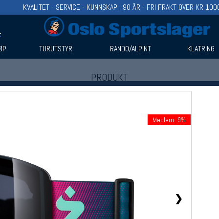
KVALITET - SERVICE - KUNNSKAP I 90 ÅR - FRI FRAKT OVER KR 100
ØP
TURUTSTYR
RANDO/ALPINT
KLATRING
PRODUKT
Produkter (1)
Bruk filter til å spisse søket
Medlem -9%
❯