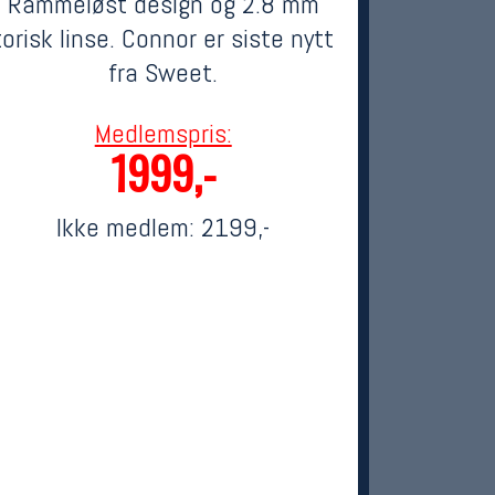
Rammeløst design og 2.8 mm
torisk linse. Connor er siste nytt
fra Sweet.
Medlemspris:
1999,-
Ikke medlem:
2199,-