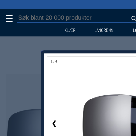
☰
KLÆR
LANGRENN
L
1 / 4
Medlem -9%
❮