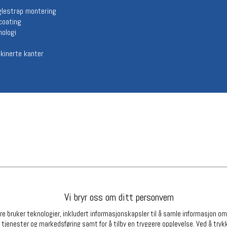
Betingelser
Ledi
lestrap montering
coating
Salgsbetingelser
Ledige 
nologi
Personsvernerklæring
Informasjonskapsler
inerte kanter
Bærekraft
Org. nr: 976754360
Partnere
Vi bryr oss om ditt personvern
e bruker teknologier, inkludert informasjonskapsler til å samle informasjon om d
 tjenester og markedsføring samt for å tilby en tryggere opplevelse. Ved å trykk