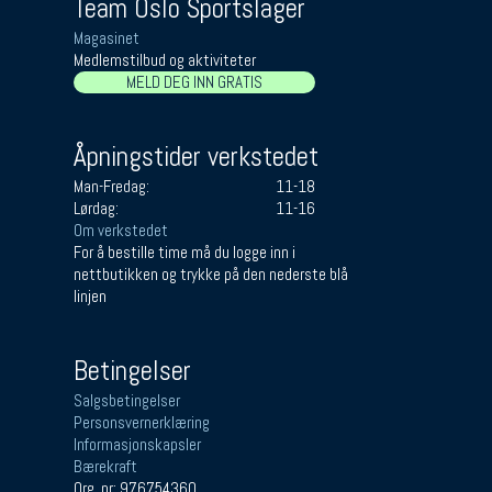
Team Oslo Sportslager
Magasinet
Medlemstilbud og aktiviteter
MELD DEG INN GRATIS
Åpningstider verkstedet
Man-Fredag:
11-18
Lørdag:
11-16
Om verkstedet
For å bestille time må du logge inn i
nettbutikken og trykke på den nederste blå
linjen
Betingelser
Salgsbetingelser
Personsvernerklæring
Informasjonskapsler
Bærekraft
Org. nr: 976754360