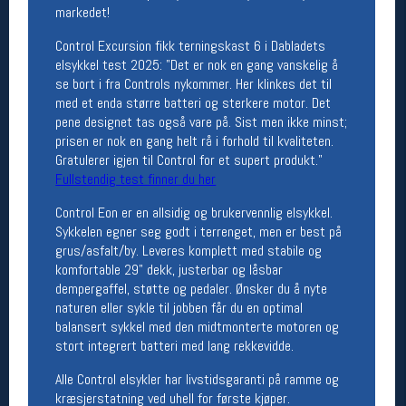
markedet!
Åpningstider butikk
Control Excursion fikk terningskast 6 i Dabladets
Man-Fredag:
11-18
elsykkel test 2025: "Det er nok en gang vanskelig å
Lørdag:
11-16
se bort i fra Controls nykommer. Her klinkes det til
med et enda større batteri og sterkere motor. Det
pene designet tas også vare på. Sist men ikke minst;
prisen er nok en gang helt rå i forhold til kvaliteten.
Team Oslo Sportslager
Gratulerer igjen til Control for et supert produkt."
Magasinet
Fullstendig test finner du her
Medlemstilbud og aktiviteter
MELD DEG INN GRATIS
Control Eon er en allsidig og brukervennlig elsykkel.
Sykkelen egner seg godt i terrenget, men er best på
grus/asfalt/by. Leveres komplett med stabile og
Åpningstider verkstedet
komfortable 29" dekk, justerbar og låsbar
dempergaffel, støtte og pedaler. Ønsker du å nyte
Man-Fredag:
11-18
naturen eller sykle til jobben får du en optimal
Lørdag:
11-16
balansert sykkel med den midtmonterte motoren og
Om verkstedet
stort integrert batteri med lang rekkevidde.
For å bestille time må du logge inn i
nettbutikken og trykke på den nederste blå
Alle Control elsykler har livstidsgaranti på ramme og
linjen
kræsjerstatning ved uhell for første kjøper.