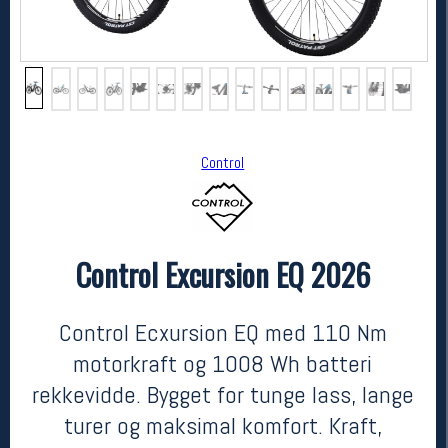
Control
Control Excursion EQ 2026
Control
Control Excursion EQ 2026
kr 29990
Control Ecxursion EQ med 110 Nm
motorkraft og 1008 Wh batteri
rekkevidde. Bygget for tunge lass, lange
turer og maksimal komfort. Kraft,