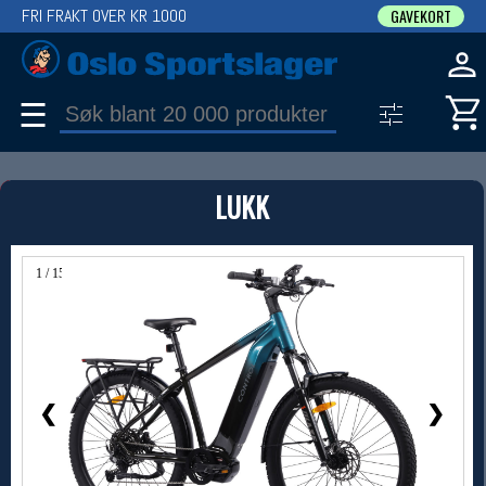
FRI FRAKT OVER KR 1000
GAVEKORT
☰
PRODUKT
LUKK
Produkter (1)
Bruk filter til å spisse søket
1 / 15
❮
❯