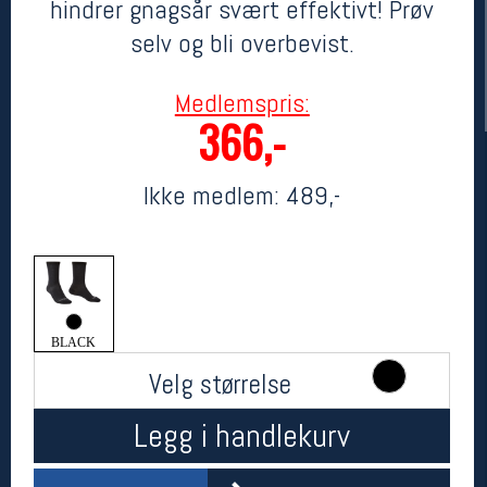
hindrer gnagsår svært effektivt! Prøv
selv og bli overbevist.
Medlemspris:
366,-
Ikke medlem:
489,-
Her finner du oss
Oslo Sportslager
Torggata 20
0183 Oslo
BLACK
Telefon: 23 32 62 00
(telefontid man-fredag klokken 10-13)
Velg størrelse
Vis i kart
Om oss
Legg i handlekurv
Kontakt oss