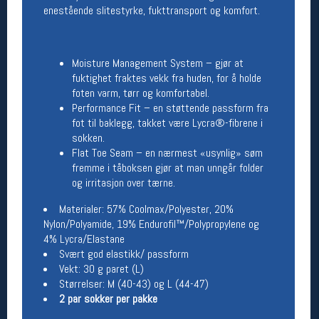
enestående slitestyrke, fukttransport og komfort.
Betingelser
Salgsbetingelser
Moisture Management System – gjør at
Personsvernerklæring
fuktighet fraktes vekk fra huden, for å holde
Informasjonskapsler
foten varm, tørr og komfortabel.
Bærekraft
Org. nr: 976754360
Performance Fit – en støttende passform fra
fot til baklegg, takket være Lycra®-fibrene i
sokken.
Ledige stillinger
Flat Toe Seam – en nærmest «usynlig» søm
fremme i tåboksen gjør at man unngår folder
Ledige stillinger
og irritasjon over tærne.
Materialer: 57% Coolmax/Polyester, 20%
Følg oss på
Nylon/Polyamide, 19% Endurofil™/Polypropylene og
4% Lycra/Elastane
Svært god elastikk/ passform
Vekt: 30 g paret (L)
Størrelser: M (40-43) og L (44-47)
2 par sokker per pakke