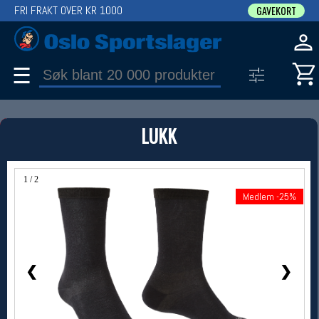
FRI FRAKT OVER KR 1000
GAVEKORT
☰
PRODUKT
LUKK
Produkter (1)
Bruk filter til å spisse søket
1 / 2
Medlem -25%
Medlem -25%
❮
❯