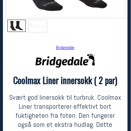
Bridgedale
Coolmax Liner innersokk ( 2 par)
Bridgedale
Coolmax Liner innersokk ( 2 par)
489,-
366,-
Svært god linersokk til turbruk. Coolmax
MEDLEM:
Liner transporterer effektivt bort
fuktigheten fra foten. Den fungerer
også som et ekstra hudlag. Dette