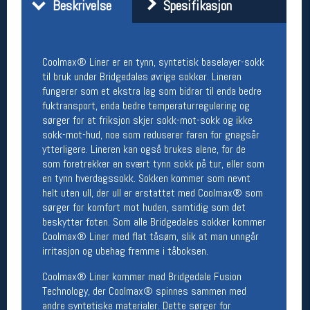
Beskrivelse
Spesifikasjon
Åpningstider butikk
Man-Fredag:
11-18
Lørdag:
11-16
Coolmax® Liner er en tynn, syntetisk baselayer-sokk
til bruk under Bridgedales øvrige sokker. Lineren
fungerer som et ekstra lag som bidrar til enda bedre
fuktransport, enda bedre temperaturregulering og
Team Oslo Sportslager
sørger for at friksjon skjer sokk-mot-sokk og ikke
Magasinet
sokk-mot-hud, noe som reduserer faren for gnagsår
Medlemstilbud og aktiviteter
ytterligere. Lineren kan også brukes alene, for de
MELD DEG INN GRATIS
som foretrekker en svært tynn sokk på tur, eller som
en tynn hverdagssokk. Sokken kommer som nevnt
helt uten ull, der ull er erstattet med Coolmax® som
Åpningstider verkstedet
sørger for komfort mot huden, samtidig som det
beskytter foten. Som alle Bridgedales sokker kommer
Man-Fredag:
11-18
Coolmax® Liner med flat tåsøm, slik at man unngår
Lørdag:
11-16
irritasjon og ubehag fremme i tåboksen.
Om verkstedet
For å bestille time må du logge inn i
Coolmax® Liner kommer med Bridgedale Fusion
nettbutikken og trykke på den nederste blå
Technology, der Coolmax® spinnes sammen med
linjen
andre syntetiske materialer. Dette sørger for