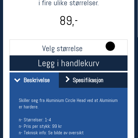
i fire ulike størrelser.
89,-
Velg størrelse
Legg i handlekurv
Her finner du oss
Beskrivelse
Spesifikasjon
Oslo Sportslager
Torggata 20
0183 Oslo
Skiller seg fra Aluminium Circle Head ved at Aluminium
Telefon: 23 32 62 00
er hardere.
(telefontid man-fredag klokken 10-13)
Vis i kart
Om oss
n- Størrelser: 1-4
Kontakt oss
n- Pris per stykk: 99 kr
n- Teknisk info: Se bilde av oversikt