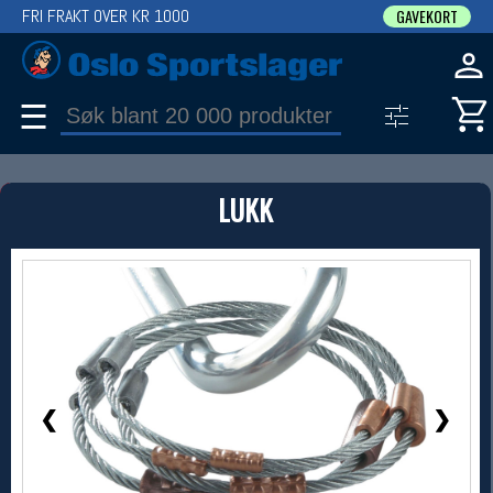
FRI FRAKT OVER KR 1000
GAVEKORT
☰
PRODUKT
LUKK
Produkter (1)
Bruk filter til å spisse søket
1 / 2
❮
❯