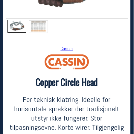
Cassin
Copper Circle Head
Cassin
Copper Circle Head
kr 89
For teknisk klatring. Ideelle for
horisontale sprekker der tradisjonelt
utstyr ikke fungerer. Stor
tilpasningsevne. Korte wirer. Tilgjengelig