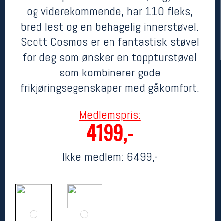
og viderekommende, har 110 fleks,
bred lest og en behagelig innerstøvel.
Scott Cosmos er en fantastisk støvel
for deg som ønsker en toppturstøvel
som kombinerer gode
frikjøringsegenskaper med gåkomfort.
Medlemspris:
Her finner du oss
4199,-
Oslo Sportslager
Torggata 20
0183 Oslo
Ikke medlem:
6499,-
Telefon: 23 32 62 00
(telefontid man-fredag klokken 10-13)
Vis i kart
Om oss
Kontakt oss