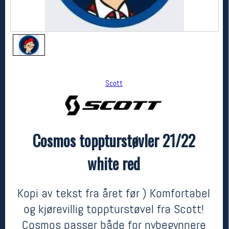
Scott
Cosmos toppturstøvler 21/22
Scott
Cosmos toppturstøvler 21/22 white red
white red
6499,-
4199,-
MEDLEM:
Kopi av tekst fra året før ) Komfortabel
og kjørevillig toppturstøvel fra Scott!
Cosmos passer både for nybegynnere