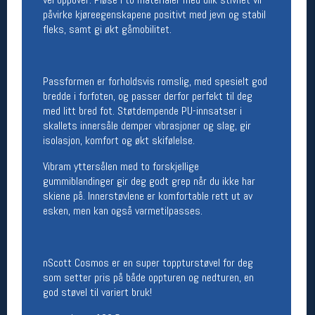
påvirke kjøreegenskapene positivt med jevn og stabil
Betingelser
fleks, samt gi økt gåmobilitet.
Salgsbetingelser
Personsvernerklæring
Informasjonskapsler
Passformen er forholdsvis romslig, med spesielt god
Bærekraft
bredde i forfoten, og passer derfor perfekt til deg
Org. nr: 976754360
med litt bred fot. Støtdempende PU-innsatser i
skallets innersåle demper vibrasjoner og slag, gir
isolasjon, komfort og økt skifølelse.
Ledige stillinger
Vibram yttersålen med to forskjellige
Ledige stillinger
gummiblandinger gir deg godt grep når du ikke har
skiene på. Innerstøvlene er komfortable rett ut av
esken, men kan også varmetilpasses.
Følg oss på
nScott Cosmos er en super toppturstøvel for deg
som setter pris på både oppturen og nedturen, en
god støvel til variert bruk!