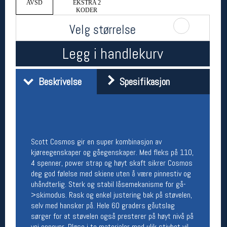
AVSD
EKSTRA 2
Åpningstider butikk
KODER
Velg størrelse
Man-Fredag:
11-18
Lørdag:
11-16
Legg i handlekurv
Team Oslo Sportslager
Beskrivelse
Spesifikasjon
Magasinet
Medlemstilbud og aktiviteter
MELD DEG INN GRATIS
Scott Cosmos gir en super kombinasjon av
Åpningstider verkstedet
kjøreegenskaper og gåegenskaper. Med fleks på 110,
4 spenner, power strap og høyt skaft sikrer Cosmos
Man-Fredag:
11-18
deg god følelse med skiene uten å være pinnestiv og
Lørdag:
11-16
uhåndterlig. Sterk og stabil låsemekanisme for gå-
Om verkstedet
For å bestille time må du logge inn i
>skimodus. Rask og enkel justering bak på støvelen,
nettbutikken og trykke på den nederste blå
selv med hansker på. Hele 60 graders gåutslag
linjen
sørger for at støvelen også presterer på høyt nivå på
vei oppover. Pløse i to materialer med ulik stivhet vil