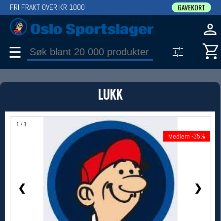
FRI FRAKT OVER KR 1000
GAVEKORT
☰
PRODUKT
LUKK
Produkter (1)
Bruk filter til å spisse søket
1 / 1
Medlem -35%
Medlem -35%
❮
❯