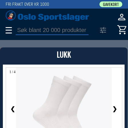
FRI FRAKT OVER KR 1000
GAVEKORT
☰
PRODUKT
LUKK
Produkter (1)
Bruk filter til å spisse søket
1 / 4
❮
❯