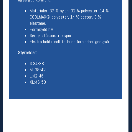
Åpningstider butikk
Materialer: 37 % nylon, 32 % polyester, 14 %
Man-Fredag:
11-18
COOLMAX® polyester, 14 % cotton, 3 %
Lørdag:
11-16
elastane.
Formsydd hæl.
Sømløs tåkonstruksjon.
Ekstra hold rundt fotbuen forhindrer gnagsår
Team Oslo Sportslager
Størrelser:
Magasinet
Medlemstilbud og aktiviteter
S:34-38
MELD DEG INN GRATIS
M: 38-42
L:42-46
XL:46-50
Åpningstider verkstedet
Man-Fredag:
11-18
Lørdag:
11-16
Om verkstedet
For å bestille time må du logge inn i
nettbutikken og trykke på den nederste blå
linjen