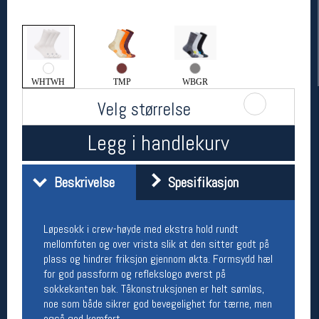
WHTWH
TMP
WBGR
Velg størrelse
Legg i handlekurv
Her finner du oss
Beskrivelse
Spesifikasjon
Oslo Sportslager
Torggata 20
0183 Oslo
Løpesokk i crew-høyde med ekstra hold rundt
Telefon: 23 32 62 00
mellomfoten og over vrista slik at den sitter godt på
(telefontid man-fredag klokken 10-13)
plass og hindrer friksjon gjennom økta. Formsydd hæl
Vis i kart
for god passform og reflekslogo øverst på
Om oss
sokkekanten bak. Tåkonstruksjonen er helt sømløs,
Kontakt oss
noe som både sikrer god bevegelighet for tærne, men
også god komfort.