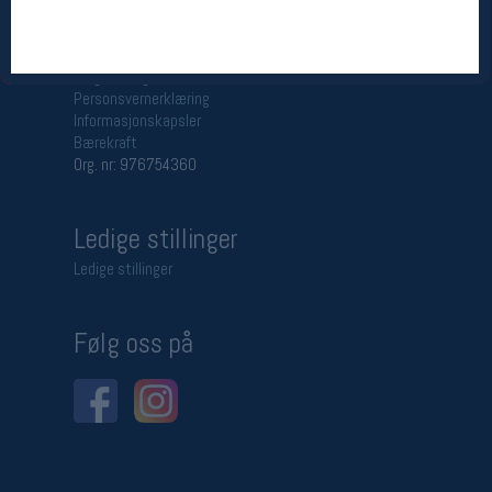
Betingelser
Salgsbetingelser
Personsvernerklæring
Informasjonskapsler
Bærekraft
Org. nr: 976754360
Ledige stillinger
Ledige stillinger
Følg oss på