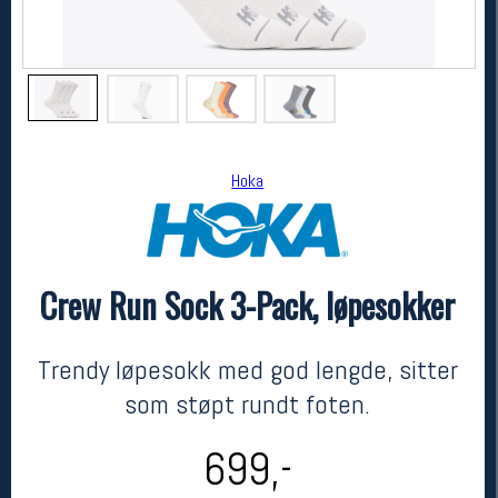
Hoka
Crew Run Sock 3-Pack, løpesokker
Hoka
Crew Run Sock 3-Pack, løpesokker
kr 699
Trendy løpesokk med god lengde, sitter
som støpt rundt foten.
699,-