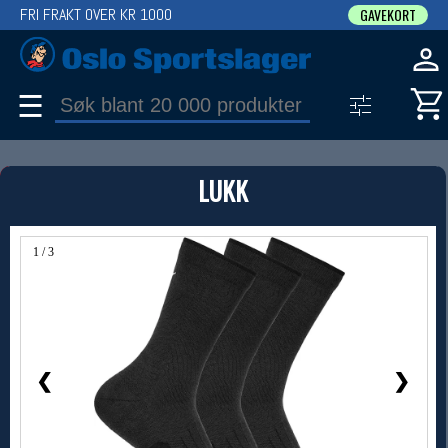
FRI FRAKT OVER KR 1000
GAVEKORT
☰
PRODUKT
LUKK
Produkter (1)
Bruk filter til å spisse søket
1 / 3
❮
❯