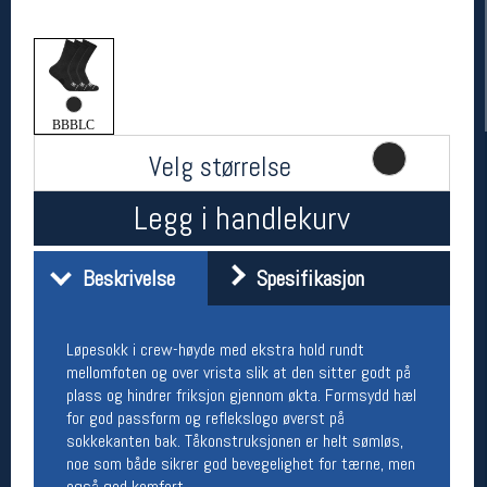
BBBLC
Velg størrelse
Legg i handlekurv
Her finner du oss
Beskrivelse
Spesifikasjon
Oslo Sportslager
Torggata 20
0183 Oslo
Løpesokk i crew-høyde med ekstra hold rundt
Telefon: 23 32 62 00
mellomfoten og over vrista slik at den sitter godt på
(telefontid man-fredag klokken 10-13)
plass og hindrer friksjon gjennom økta. Formsydd hæl
Vis i kart
for god passform og reflekslogo øverst på
Om oss
sokkekanten bak. Tåkonstruksjonen er helt sømløs,
Kontakt oss
noe som både sikrer god bevegelighet for tærne, men
også god komfort.