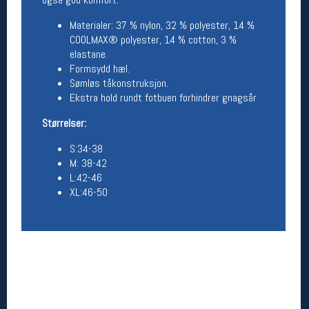
Åpningstider butikk
Materialer: 37 % nylon, 32 % polyester, 14 %
Man-Fredag:
11-18
COOLMAX® polyester, 14 % cotton, 3 %
Lørdag:
11-16
elastane.
Formsydd hæl.
Sømløs tåkonstruksjon.
Ekstra hold rundt fotbuen forhindrer gnagsår
Team Oslo Sportslager
Størrelser:
Magasinet
Medlemstilbud og aktiviteter
S:34-38
MELD DEG INN GRATIS
M: 38-42
L:42-46
XL:46-50
Åpningstider verkstedet
Man-Fredag:
11-18
Lørdag:
11-16
Om verkstedet
For å bestille time må du logge inn i
nettbutikken og trykke på den nederste blå
linjen