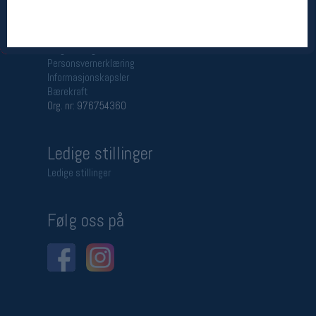
Betingelser
Salgsbetingelser
Personsvernerklæring
Informasjonskapsler
Bærekraft
Org. nr: 976754360
Ledige stillinger
Ledige stillinger
Følg oss på