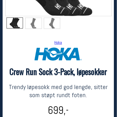
Hoka
Crew Run Sock 3-Pack, løpesokker
Hoka
Crew Run Sock 3-Pack, løpesokker
kr 699
Trendy løpesokk med god lengde, sitter
som støpt rundt foten.
699,-