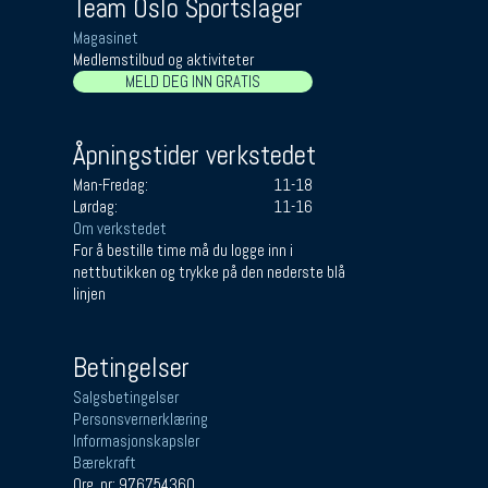
Team Oslo Sportslager
Magasinet
Medlemstilbud og aktiviteter
MELD DEG INN GRATIS
Åpningstider verkstedet
Man-Fredag:
11-18
Lørdag:
11-16
Om verkstedet
For å bestille time må du logge inn i
nettbutikken og trykke på den nederste blå
linjen
Betingelser
Salgsbetingelser
Personsvernerklæring
Informasjonskapsler
Bærekraft
Org. nr: 976754360