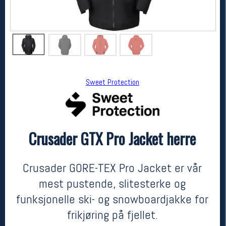
Sweet Protection
Crusader GTX Pro Jacket herre
Sweet Protection
Crusader GTX Pro Jacket herre
7999,-
4999,-
Crusader GORE-TEX Pro Jacket er vår
MEDLEM:
mest pustende, slitesterke og
funksjonelle ski- og snowboardjakke for
frikjøring på fjellet.