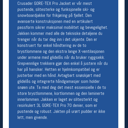
Crusader GORE-TEX Pro Jacket er vår mest
Åpningstider butikk
pustende, slitesterke og funksjonelle ski- og
snowboardjakke for frikjøring på fjellet. Den
Man-Fredag:
11-18
Lørdag:
11-16
avanserte konstruksjonen med en artikulert
passform sikrer maksimal mobilitet og bevegelighet.
Jakken kommer med alle de tekniske detaljene du
trenger når du tar deg inn i det ukjente. Den er
Team Oslo Sportslager
konstruert for enkel håndtering av de to
brystlommene og den ekstra lange X-ventilasjonen
Magasinet
under armene med glidelås når du bruker ryggsekk.
Medlemstilbud og aktiviteter
Grepvennlige trekkere gjør den enkel å justere når du
MELD DEG INN GRATIS
har på hansker. Hetten er hjelmkompatibel og er
justerbar med en hånd. Avtagbart snøskjørt med
glidelås og integrerte håndgamasjer som holder
Åpningstider verkstedet
snøen ute. Ta med deg det mest essensielle i de to
Man-Fredag:
11-18
store brystlommene, kortlommen og den laminerte
Lørdag:
11-16
innerlommen. Jakken er laget av slitesterkt og
Om verkstedet
resirkulert 3L GORE-TEX Pro 70 denier, som er
For å bestille time må du logge inn i
pustende og robust. Jakten på urørt pudder er ikke
nettbutikken og trykke på den nederste blå
lett, men givende.
linjen