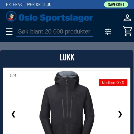
FRI FRAKT OVER KR 1000
GAVEKORT
☰
PRODUKT
LUKK
Produkter (1)
Bruk filter til å spisse søket
1 / 4
Medlem -37%
Medlem -37%
❮
❯