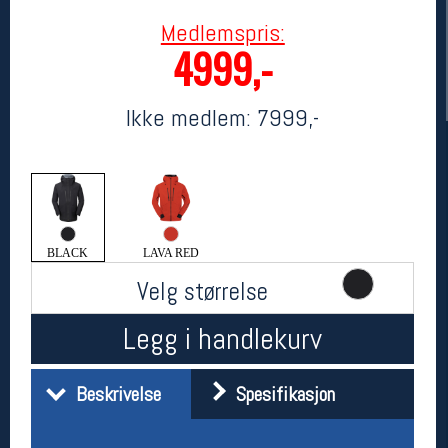
Medlemspris:
4999,-
Ikke medlem:
7999,-
Her finner du oss
BLACK
LAVA RED
Oslo Sportslager
Velg størrelse
Torggata 20
0183 Oslo
Telefon: 23 32 62 00
Legg i handlekurv
(telefontid man-fredag klokken 10-13)
Vis i kart
Om oss
Beskrivelse
Spesifikasjon
Kontakt oss