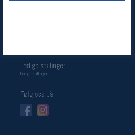
Betingelser
Salgsbetingelser
Personsvernerklæring
Informasjonskapsler
Bærekraft
Org. nr: 976754360
Ledige stillinger
Ledige stillinger
Følg oss på