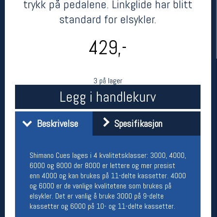
trykk på pedalene. Linkglide har blitt
standard for elsykler.
429,-
3 på lager
Legg i handlekurv
Her finner du oss
Beskrivelse
Spesifikasjon
Oslo Sportslager
Torggata 20
0183 Oslo
Shimano Cues lages i 4 kvalitetsklasser: 3000, 4000,
Telefon: 23 32 62 00
6000 og 8000 der 8000 er lettere og mer presist
(telefontid man-fredag klokken 10-13)
enn 4000 og kan brukes på 11-delte kassetter. 4000
Vis i kart
og 6000 er de vanlige kvalitetene som brukes på
Om oss
elsykler. Det er vanlig å bruke 3000 på 9-delte
Kontakt oss
kassetter og 6000 på 10- og 11-delte kassetter.