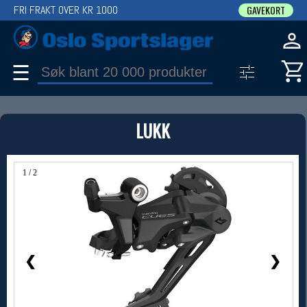
FRI FRAKT OVER KR 1000
GAVEKORT
☰
PRODUKT
LUKK
Produkter (1)
Bruk filter til å spisse søket
1 / 2
❮
❯