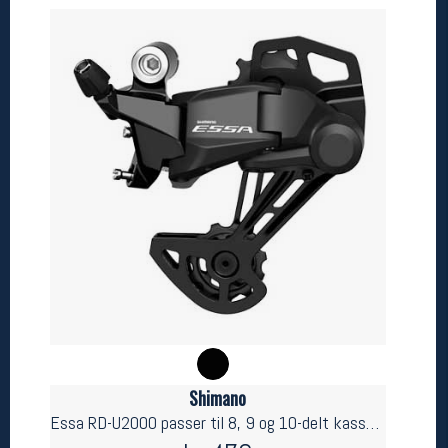
Betingelser
Salgsbetingelser
Personsvernerklæring
Informasjonskapsler
Bærekraft
Org. nr: 976754360
Ledige stillinger
Ledige stillinger
Følg oss på
Shimano
Essa RD-U2000 passer til 8, 9 og 10-delt kassett