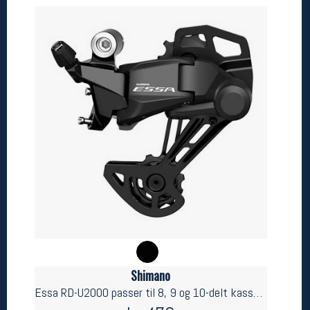
Betingelser
Salgsbetingelser
Personsvernerklæring
Informasjonskapsler
Bærekraft
Org. nr: 976754360
Ledige stillinger
Ledige stillinger
Følg oss på
Shimano
Essa RD-U2000 passer til 8, 9 og 10-delt kassett