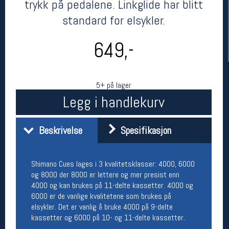
trykk på pedalene. Linkglide har blitt
standard for elsykler.
649,-
5+ på lager
Legg i handlekurv
Her finner du oss
Beskrivelse
Spesifikasjon
Oslo Sportslager
Torggata 20
0183 Oslo
Shimano Cues lages i 3 kvalitetsklasser: 4000, 6000
Telefon: 23 32 62 00
og 8000 der 8000 er lettere og mer presist enn
(telefontid man-fredag klokken 10-13)
4000 og kan brukes på 11-delte kassetter. 4000 og
Vis i kart
6000 er de vanlige kvalitetene som brukes på
Om oss
elsykler. Det er vanlig å bruke 4000 på 9-delte
Kontakt oss
kassetter og 6000 på 10- og 11-delte kassetter.