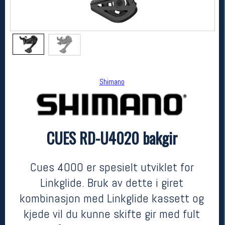
Shimano
CUES RD-U4020 bakgir
Shimano
CUES RD-U4020 bakgir
kr 649
Cues 4000 er spesielt utviklet for
Linkglide. Bruk av dette i giret
kombinasjon med Linkglide kassett og
kjede vil du kunne skifte gir med fult