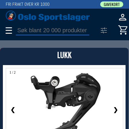
FRI FRAKT OVER KR 1000
GAVEKORT
☰
PRODUKT
LUKK
Produkter (1)
Bruk filter til å spisse søket
1 / 2
❮
❯