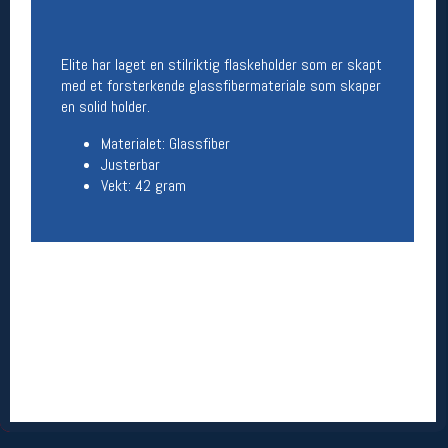
Åpningstider butikk
Man-Fredag:
11-18
Elite har laget en stilriktig flaskeholder som er skapt
Lørdag:
11-16
med et forsterkende glassfibermateriale som skaper
en solid holder.
Materialet: Glassfiber
Team Oslo Sportslager
Justerbar
Vekt: 42 gram
Magasinet
Medlemstilbud og aktiviteter
MELD DEG INN GRATIS
Åpningstider verkstedet
Man-Fredag:
11-18
Lørdag:
11-16
Om verkstedet
For å bestille time må du logge inn i
nettbutikken og trykke på den nederste blå
linjen