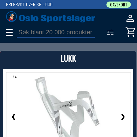
FRI FRAKT OVER KR 1000
GAVEKORT
☰
PRODUKT
LUKK
Produkter (1)
Bruk filter til å spisse søket
1 / 4
❮
❯