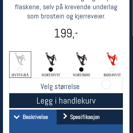
flaskene, selv på krevende underlag
som brostein og kjerreveier.
199,-
Her finner du oss
HVIT/GRÅ
SORT/HVIT
SORT/RØD
RØD/HVIT
Oslo Sportslager
Velg størrelse
Torggata 20
0183 Oslo
Telefon: 23 32 62 00
Legg i handlekurv
(telefontid man-fredag klokken 10-13)
Vis i kart
Om oss
Beskrivelse
Spesifikasjon
Kontakt oss