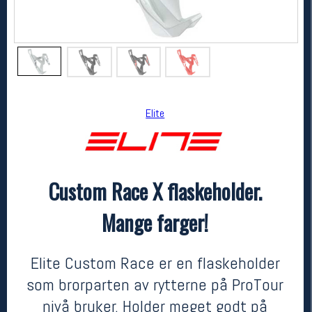
Elite
Custom Race X flaskeholder.
Elite
Custom Race X flaskeholder. Mange farger!
Mange farger!
kr 199
Elite Custom Race er en flaskeholder
som brorparten av rytterne på ProTour
nivå bruker. Holder meget godt på