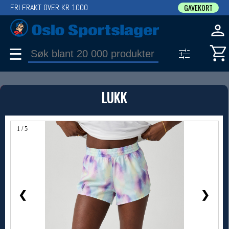
FRI FRAKT OVER KR 1000
GAVEKORT
☰
PRODUKT
LUKK
Produkter (1)
Bruk filter til å spisse søket
1 / 5
❮
❯