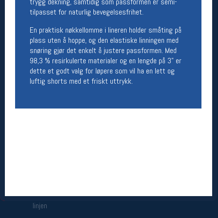
trygg dekning, samtidig som passformen er semi-
Åpningstider butikk
tilpasset for naturlig bevegelsesfrihet.
Man-Fredag:
11-18
En praktisk nøkkellomme i lineren holder småting på
Lørdag:
11-16
plass uten å hoppe, og den elastiske linningen med
snøring gjør det enkelt å justere passformen. Med
98,3 % resirkulerte materialer og en lengde på 3" er
dette et godt valg for løpere som vil ha en lett og
Team Oslo Sportslager
luftig shorts med et friskt uttrykk.
Magasinet
Medlemstilbud og aktiviteter
MELD DEG INN GRATIS
Åpningstider verkstedet
Man-Fredag:
11-18
Lørdag:
11-16
Om verkstedet
For å bestille time må du logge inn i
nettbutikken og trykke på den nederste blå
linjen