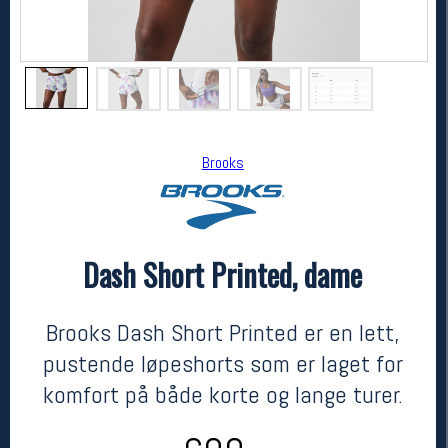
Brooks
Dash Short Printed, dame
Brooks
Dash Short Printed, dame
kr 600
Brooks Dash Short Printed er en lett,
pustende løpeshorts som er laget for
komfort på både korte og lange turer.