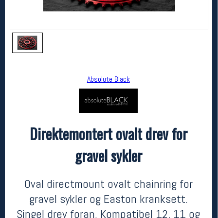
Absolute Black
Direktemontert ovalt drev for
Absolute Black
Direktemontert ovalt drev for gravel sykler
gravel sykler
kr 949
Oval directmount ovalt chainring for
gravel sykler og Easton kranksett.
Singel drev foran. Kompatibel 12, 11 og