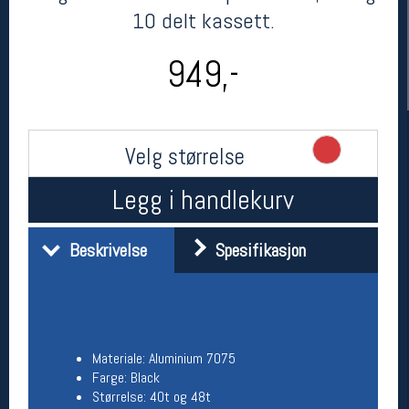
10 delt kassett.
949,-
Velg størrelse
Legg i handlekurv
Her finner du oss
Oslo Sportslager
Beskrivelse
Spesifikasjon
Torggata 20
0183 Oslo
Telefon: 23 32 62 00
(telefontid man-fredag klokken 10-13)
Vis i kart
Om oss
Materiale: Aluminium 7075
Kontakt oss
Farge: Black
Størrelse: 40t og 48t