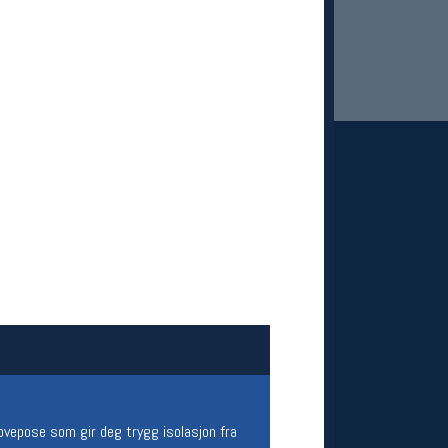
 Oslo Sportslager
net
stilbud og aktiviteter
MELD DEG INN GRATIS
ovepose som gir deg trygg isolasjon fra