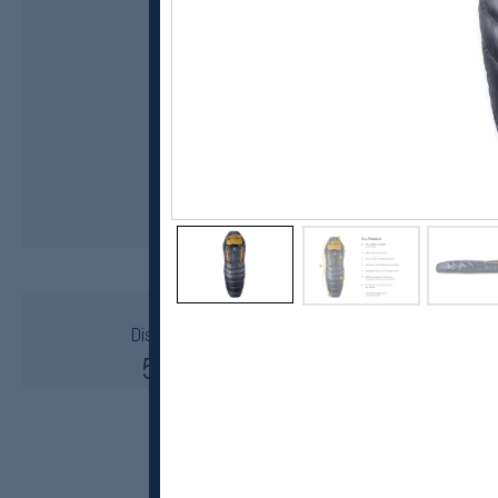
Nemo Equipment
Disco 15 -9 C Mens Long Sovepose
5599,-
4479,-
MEDLEM: