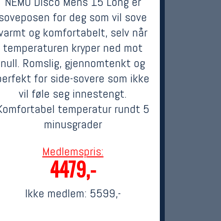
NEMO Disco Mens 15 Long er
soveposen for deg som vil sove
varmt og komfortabelt, selv når
temperaturen kryper ned mot
null. Romslig, gjennomtenkt og
perfekt for side-sovere som ikke
vil føle seg innestengt.
Komfortabel temperatur rundt 5
minusgrader
Medlemspris:
4479,-
Ikke medlem:
5599,-