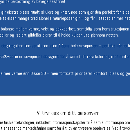
 går på bekostning av bevegelsesfrihet.
Betingelser
Ledi
ir ekstra plass rundt skuldre og knær, noe som gjør den perfekt for sid
Salgsbetingelser
Ledige 
e følelsen mange tradisjonelle mumieposer gir – og får i stedet en mer natu
Personsvernerklæring
Informasjonskapsler
d balanse mellom varme, vekt og pakkbarhet, samtidig som konstruksjonen 
Bærekraft
ollar og isolert glidelås bidrar til å holde kulden ute gjennom natten.
Org. nr: 976754360
r deg regulere temperaturen uten å åpne hele soveposen – perfekt når for
®-serie er soveposen designet for å være fullt resirkulerbar, med materia
Partnere
ha mer varme enn Disco 30 – men fortsatt prioriterer komfort, plass og go
cm (Long)
Vi bryr oss om ditt personvern
ape)
e bruker teknologier, inkludert informasjonskapsler til å samle informasjon om d
 tjenester og markedsføring samt for å tilby en tryggere opplevelse. Ved å trykk