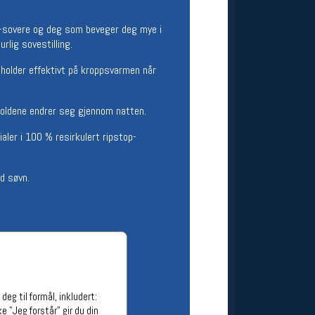
ge stillinger
e-sovere og deg som beveger deg mye i
stillinger
rlig sovestilling.
holder effektivt på kroppsvarmen når
holdene endrer seg gjennom natten.
ler i 100 % resirkulert ripstop-
d søvn.
eg til formål, inkludert:
e "Jeg forstår" gir du din