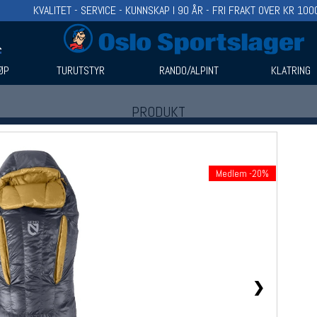
KVALITET - SERVICE - KUNNSKAP I 90 ÅR - FRI FRAKT OVER KR 100
ØP
TURUTSTYR
RANDO/ALPINT
KLATRING
PRODUKT
Produkter (1)
Bruk filter til å spisse søket
Medlem -20%
❯