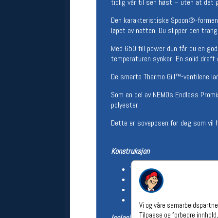
tidlig vår til sen høst – uten at det
Åpningstider verkstedet
Den karakteristiske Spoon®-formen g
Man-Fredag:
11-18
løpet av natten. Du slipper den trang
Lørdag:
11-16
Om verkstedet
Med 650 fill power dun får du en go
For å bestille time må du logge inn i
temperaturen synker. En solid draft c
nettbutikken og trykke på den
nederste blå linjen
De smarte Thermo Gill™-ventilene la
Som en del av NEMOs Endless Promise
polyester.
Følg oss på
Dette er soveposen for deg som vil 
Konstruksjon
Vekt: ca. 1,33 kg
Kroppslengde: opptil ca. 198 
Passform: Romslig (Spoon sh
Pakkvolum: ca. 30 × 21 cm
Vi og våre samarbeidspartner
Tilpasse og forbedre innhold,
Isolasjon