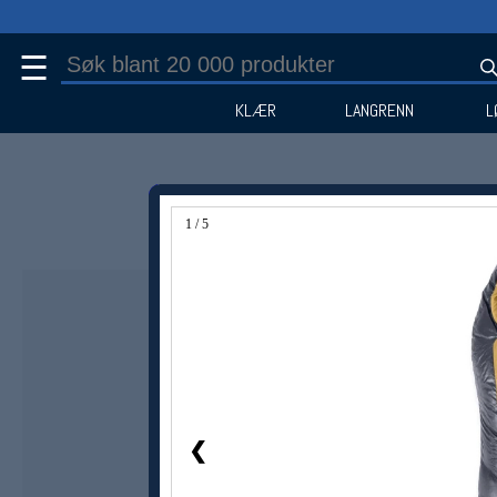
☰
KLÆR
LANGRENN
L
1 / 5
Medlem -20%
❮