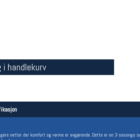
 i handlekurv
Åpningstider butikk
Team
Man-Fredag:
11-18
Magasi
Lørdag:
11-16
Medlem
ikasjon
ligere netter der komfort og varme er avgjørende. Dette er en 3-sesongs s