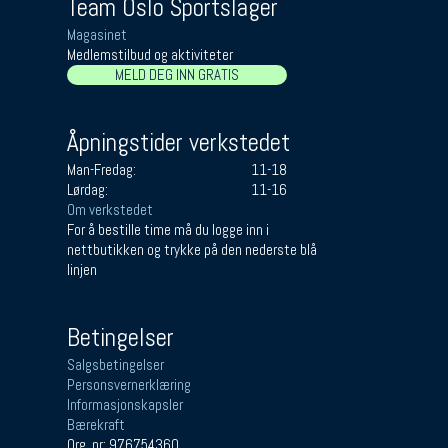
Team Oslo Sportslager
Magasinet
Medlemstilbud og aktiviteter
MELD DEG INN GRATIS
Åpningstider verkstedet
Man-Fredag:
11-18
Lørdag:
11-16
Om verkstedet
For å bestille time må du logge inn i
nettbutikken og trykke på den nederste blå
linjen
Betingelser
Salgsbetingelser
Personsvernerklæring
Informasjonskapsler
Bærekraft
Org. nr: 976754360