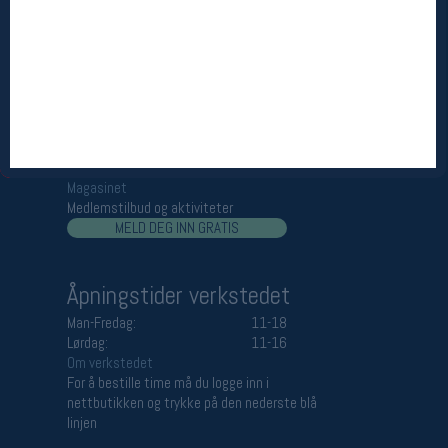
Åpningstider butikk
Man-Fredag:
11-18
Lørdag:
11-16
Team Oslo Sportslager
Magasinet
Medlemstilbud og aktiviteter
MELD DEG INN GRATIS
Åpningstider verkstedet
Man-Fredag:
11-18
Lørdag:
11-16
Om verkstedet
For å bestille time må du logge inn i
nettbutikken og trykke på den nederste blå
linjen