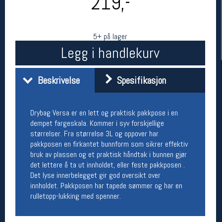
219,-
5+ på lager
Legg i handlekurv
Beskrivelse
Spesifikasjon
Drybag Versa er en lett og praktisk pakkpose i en
Her finner du oss
dempet fargeskala. Kommer i syv forskjellige
Oslo Sportslager
størrelser. Fra størrelse 3L og oppover har
Torggata 20
pakkposen en firkantet bunnform som sikrer effektiv
0183 Oslo
bruk av plassen og et praktisk håndtak i bunnen gjør
Telefon: 23 32 62 00
det lettere å ta ut innholdet, eller feste pakkposen .
(telefontid man-fredag klokken 10-13)
Det lyse innerbelegget gir god oversikt over
Vis i kart
innholdet. Pakkposen har tapede sømmer og har en
Om oss
rulletopp-lukking med spenner.
Kontakt oss