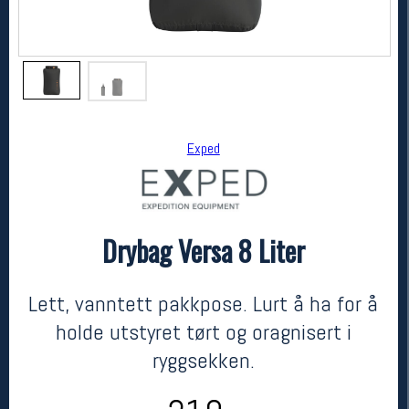
Exped
Drybag Versa 8 Liter
Exped
Drybag Versa 8 Liter
kr 219
Lett, vanntett pakkpose. Lurt å ha for å
holde utstyret tørt og oragnisert i
ryggsekken.