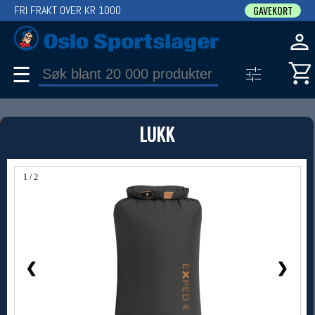
FRI FRAKT OVER KR 1000
GAVEKORT
☰
PRODUKT
LUKK
Produkter (1)
Bruk filter til å spisse søket
1 / 2
❮
❯