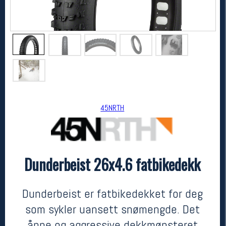
45NRTH
45NRTH
Dunderbeist 26x4.6 fatbikedekk
Dunderbeist 26x4.6 fatbikedekk
kr 1199
Dunderbeist er fatbikedekket for deg
som sykler uansett snømengde. Det
åpne og aggressive dekkmønsteret