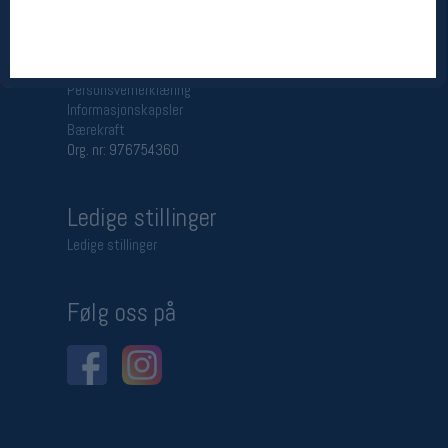
Betingelser
Salgsbetingelser
Personsvernerklæring
Informasjonskapsler
Bærekraft
Org. nr: 976754360
Ledige stillinger
Ledige stillinger
Følg oss på