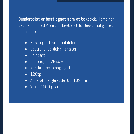
Åpningstider butikk
Man-Fredag:
11-18
Dunderbeist er best egnet som et bakdekk.
Kombiner
Lørdag:
11-16
det derfor med 45nrth Flowbeist for best mulig grep
og følelse.
Best egnet som bakdekk
Team Oslo Sportslager
Lettrullende dekkmønster
Foldbart
Magasinet
Dimensjon: 26x4.6
Medlemstilbud og aktiviteter
Kan brukes slangeløst
MELD DEG INN GRATIS
120tpi
Anbefalt felgbredde: 65-102mm.
Vekt: 1550 gram
Åpningstider verkstedet
Man-Fredag:
11-18
Lørdag:
11-16
Om verkstedet
For å bestille time må du logge inn i
nettbutikken og trykke på den nederste blå
linjen