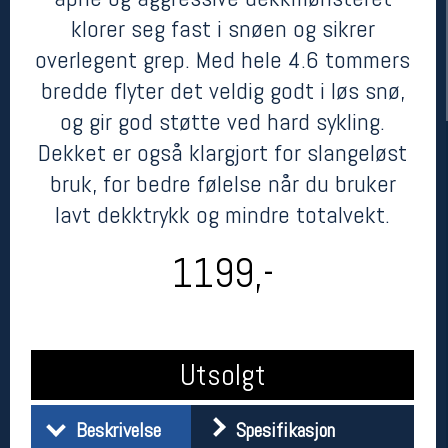
klorer seg fast i snøen og sikrer
overlegent grep. Med hele 4.6 tommers
bredde flyter det veldig godt i løs snø,
og gir god støtte ved hard sykling.
Dekket er også klargjort for slangeløst
bruk, for bedre følelse når du bruker
lavt dekktrykk og mindre totalvekt.
Her finner du oss
1199,-
Oslo Sportslager
Torggata 20
0183 Oslo
Telefon: 23 32 62 00
(telefontid man-fredag klokken 10-13)
Utsolgt
Vis i kart
Om oss
Kontakt oss
Beskrivelse
Spesifikasjon