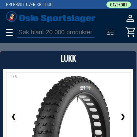
FRI FRAKT OVER KR 1000
GAVEKORT
☰
PRODUKT
LUKK
Produkter (1)
Bruk filter til å spisse søket
1 / 6
❮
❯