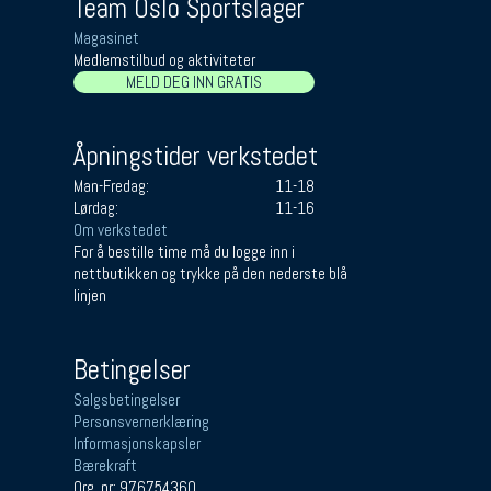
Team Oslo Sportslager
Magasinet
Medlemstilbud og aktiviteter
MELD DEG INN GRATIS
Åpningstider verkstedet
Man-Fredag:
11-18
Lørdag:
11-16
Om verkstedet
For å bestille time må du logge inn i
nettbutikken og trykke på den nederste blå
linjen
Betingelser
Salgsbetingelser
Personsvernerklæring
Informasjonskapsler
Bærekraft
Org. nr: 976754360