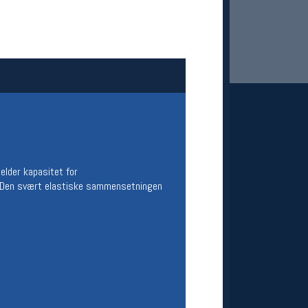
 Oslo Sportslager
elder kapasitet for
net
n. Den svært elastiske sammensetningen
stilbud og aktiviteter
MELD DEG INN GRATIS