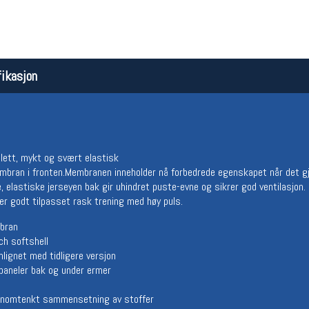
ikasjon
 lett, mykt og svært elastisk
Åpningstider butikk
Team
bran i fronten.Membranen inneholder nå forbedrede egenskapet når det gj
Man-Fredag:
11-18
Magasi
 elastiske jerseyen bak gir uhindret puste-evne og sikrer god ventilasjo
Lørdag:
11-16
Medlem
 er godt tilpasset rask trening med høy puls.
bran
ch softshell
ignet med tidligere versjon
paneler bak og under ermer
ennomtenkt sammensetning av stoffer