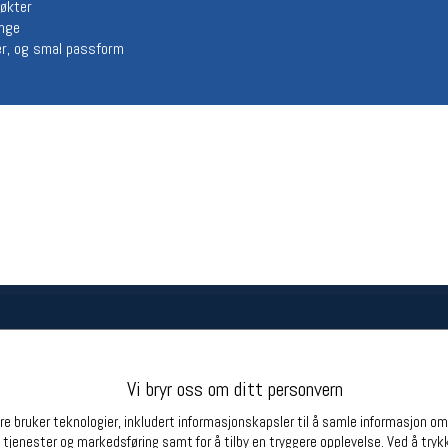
 økter
Betingelser
Ledi
enge
r, og smal passform
Salgsbetingelser
Ledige 
Personsvernerklæring
Informasjonskapsler
Bærekraft
Org. nr: 976754360
Partnere
Vi bryr oss om ditt personvern
e bruker teknologier, inkludert informasjonskapsler til å samle informasjon om d
 tjenester og markedsføring samt for å tilby en tryggere opplevelse. Ved å trykk