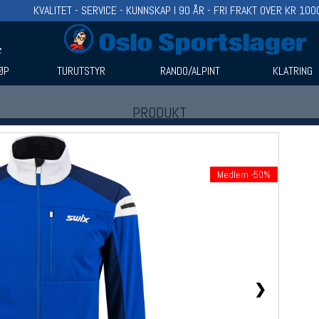
KVALITET - SERVICE - KUNNSKAP I 90 ÅR - FRI FRAKT OVER KR 100
ØP
TURUTSTYR
RANDO/ALPINT
KLATRING
PRODUKT
Produkter (1)
Bruk filter til å spisse søket
Medlem -50%
❯