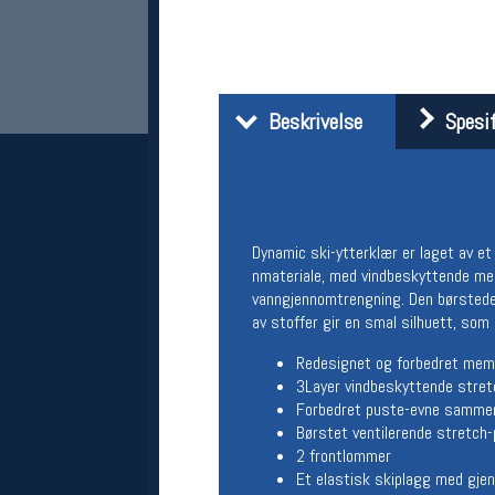
Beskrivelse
Spesif
Dynamic ski-ytterklær er laget av et
Her finner du oss
nmateriale, med vindbeskyttende mem
Oslo Sportslager
vanngjennomtrengning. Den børstede,
Torggata 20
av stoffer gir en smal silhuett, som
0183 Oslo
Telefon: 23 32 62 00
Redesignet og forbedret mem
(telefontid man-fredag klokken 10-13)
3Layer vindbeskyttende stret
Vis i kart
Forbedret puste-evne sammenl
Om oss
Børstet ventilerende stretch-
Kontakt oss
2 frontlommer
Et elastisk skiplagg med gj