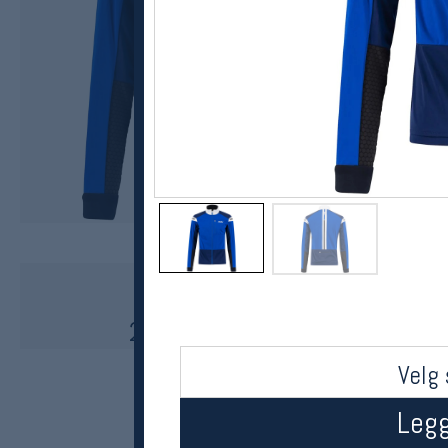
Swix
Dynamic Jacket herre
2299,-
1149,-
MEDLEM:
Velg 
Legg