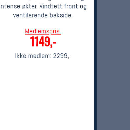
intense økter. Vindtett front og
ventilerende bakside.
Medlemspris:
1149,-
Ikke medlem:
2299,-