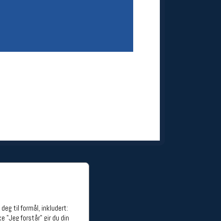
ge stillinger
stillinger
eg til formål, inkludert:
e "Jeg forstår" gir du din