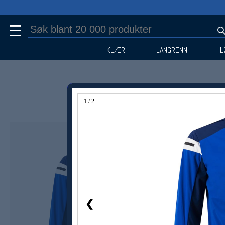
☰
KLÆR
LANGRENN
L
1 / 2
Medlem -50%
❮