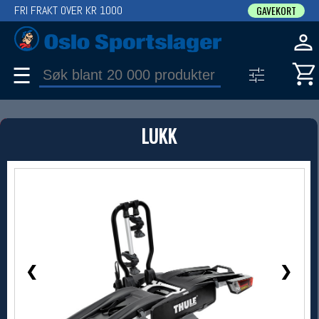
FRI FRAKT OVER KR 1000
GAVEKORT
☰
PRODUKT
LUKK
Produkter (1)
Bruk filter til å spisse søket
1 / 10
❮
❯