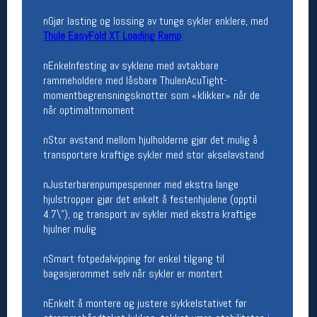
Åpningstider butikk
nGjør lasting og lossing av tunge sykler enklere, med
Thule EasyFold XT Loading Ramp
Man-Fredag:
11-18
Lørdag:
11-16
nEnkelnfesting av syklene med avtakbare
rammeholdere med låsbare ThulenAcuTight-
momentbegrensningsknotter som «klikker» når de
når optimaltnmoment
Team Oslo Sportslager
Magasinet
nStor avstand mellom hjulholderne gjør det mulig å
Medlemstilbud og aktiviteter
transportere kraftige sykler med stor akselavstand
MELD DEG INN GRATIS
nJusterbarenpumpespenner med ekstra lange
hjulstropper gjør det enkelt å festenhjulene (opptil
Åpningstider verkstedet
4.7\"), og transport av sykler med ekstra kraftige
hjulner mulig
Man-Fredag:
11-18
Lørdag:
11-16
Om verkstedet
nSmart fotpedalvipping for enkel tilgang til
For å bestille time må du logge inn i
bagasjerommet selv når sykler er montert
nettbutikken og trykke på den nederste blå
linjen
nEnkelt å montere og justere sykkelstativet før