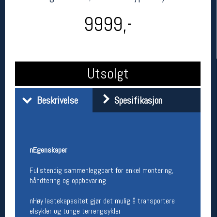
9999,-
Utsolgt
Beskrivelse
Spesifikasjon
Her finner du oss
Oslo Sportslager
Torggata 20
0183 Oslo
nEgenskaper
Telefon: 23 32 62 00
(telefontid man-fredag klokken 10-13)
Fullstendig sammenleggbart for enkel montering,
Vis i kart
håndtering og oppbevaring
Om oss
Kontakt oss
nHøy lastekapasitet gjør det mulig å transportere
elsykler og tunge terrengsykler