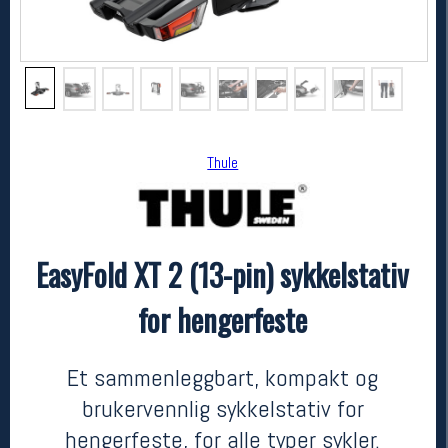
Thule
EasyFold XT 2 (13-pin) sykkelstativ
Thule
EasyFold XT 2 (13-pin) sykkelstativ for hengerfeste
for hengerfeste
kr 9999
Et sammenleggbart, kompakt og
brukervennlig sykkelstativ for
hengerfeste, for alle typer sykler.