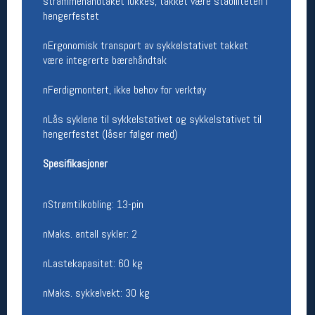
strammehåndtaket lukkes, takket være stabiliteten i
hengerfestet
Betingelser
nErgonomisk transport av sykkelstativet takket
Salgsbetingelser
være integrerte bærehåndtak
Personsvernerklæring
Informasjonskapsler
nFerdigmontert, ikke behov for verktøy
Bærekraft
Org. nr: 976754360
nLås syklene til sykkelstativet og sykkelstativet til
hengerfestet (låser følger med)
Ledige stillinger
Spesifikasjoner
Ledige stillinger
nStrømtilkobling: 13-pin
Følg oss på
nMaks. antall sykler: 2
nLastekapasitet: 60 kg
nMaks. sykkelvekt: 30 kg