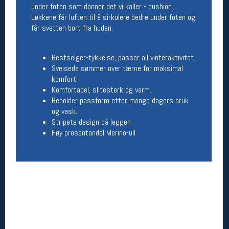
under foten som danner det vi kaller - cushion.
Åpningstider butikk
Løkkene får luften til å sirkulere bedre under foten og
Man-Fredag:
11-18
får svetten bort fra huden.
Lørdag:
11-16
Bestselger-tykkelse, passer all vinteraktivitet.
Sveisede sømmer over tærne for maksimal
komfort!
Team Oslo Sportslager
Komfortabel, slitesterk og varm.
Magasinet
Beholder passform etter mange dagers bruk
Medlemstilbud og aktiviteter
og vask.
MELD DEG INN GRATIS
Stripete design på leggen
Høy prosentandel Merino-ull
Åpningstider verkstedet
Man-Fredag:
11-18
Lørdag:
11-16
Om verkstedet
For å bestille time må du logge inn i
nettbutikken og trykke på den nederste blå
linjen