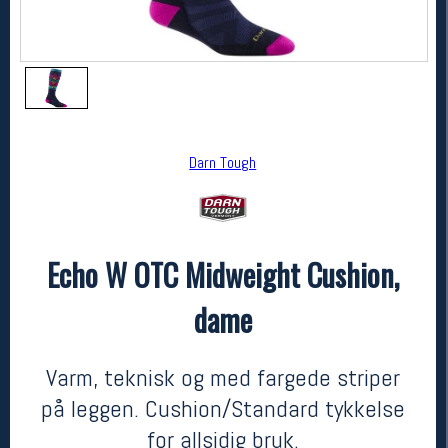
Darn Tough
Echo W OTC Midweight Cushion,
Darn Tough
Echo W OTC Midweight Cushion, dame
dame
kr 549
Varm, teknisk og med fargede striper
på leggen. Cushion/Standard tykkelse
for allsidig bruk.