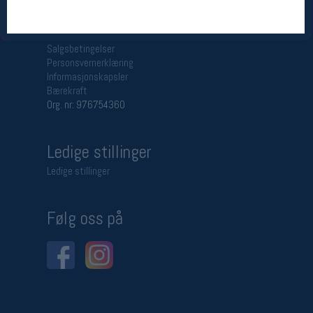
Betingelser
Salgsbetingelser
Personsvernerklæring
Informasjonskapsler
Bærekraft
Org. nr: 976754360
Ledige stillinger
Ledige stillinger
Følg oss på