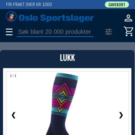
FRI FRAKT OVER KR 1000
GAVEKORT
☰
PRODUKT
LUKK
Produkter (1)
Bruk filter til å spisse søket
1 / 1
❮
❯