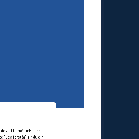
ge stillinger
stillinger
eg til formål, inkludert:
e "Jeg forstår" gir du din