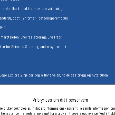
Betingelser
Ledi
e sykkelkart med turn-by-turn veiledning
Salgsbetingelser
Ledige 
andard), opptil 24 timer i batterisparemodus
Personsvernerklæring
Informasjonskapsler
SB-C
Bærekraft
Org. nr: 976754360
marttelefon, uhellregistrering, LiveTrack
tøtte for Shimano Steps og andre systemer)
Partnere
Edge Explore 2 hjelper deg å finne veien, holde deg trygg og nyte turen.
Vi bryr oss om ditt personvern
e bruker teknologier, inkludert informasjonskapsler til å samle informasjon om d
 tjenester og markedsføring samt for å tilby en tryggere opplevelse. Ved å trykk