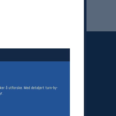
 Oslo Sportslager
net
stilbud og aktiviteter
MELD DEG INN GRATIS
ker å utforske. Med detaljert turn-by-
yr.