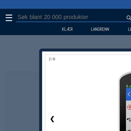
☰
KLÆR
LANGRENN
L
2 / 6
❮