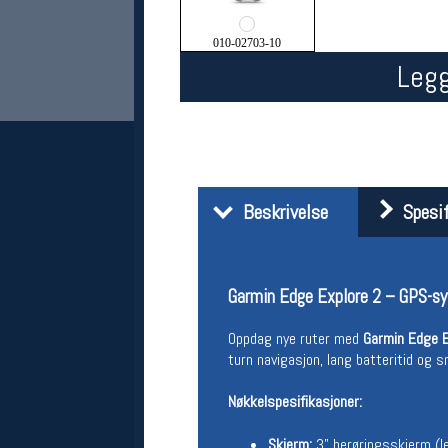
010-02703-10
Legg
Beskrivelse
Spesif
Her finner du oss
Oslo Sportslager
Torggata 20
Garmin Edge Explore 2 – GPS-sy
0183 Oslo
Telefon: 23 32 62 00
Oppdag nye ruter med
Garmin Edge E
(telefontid man-fredag klokken 10-13)
turn navigasjon, lang batteritid og s
Vis i kart
Om oss
Nøkkelspesifikasjoner:
Kontakt oss
Skjerm:
3" berøringsskjerm (le