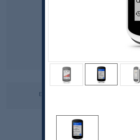
Garmin
Edge Explore 2, sykkelcomputer
kr 3649