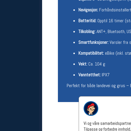
Åpningstider verkstedet
Navigasjon:
Forhåndsinstallert
Man-Fredag:
11-18
Batteritid:
Opptil 16 timer (st
Lørdag:
11-16
Om verkstedet
Tilkobling:
ANT+, Bluetooth, U
For å bestille time må du logge inn i
nettbutikken og trykke på den
Smartfunksjoner:
Varsler fra s
nederste blå linjen
Kompatibilitet:
eBike (inkl. s
Følg oss på
Vekt:
Ca. 104 g
Vanntetthet:
IPX7
Perfekt for både landevei og grus – 
Vi og våre samarbeidspartner
Tilpasse og forbedre innhold,