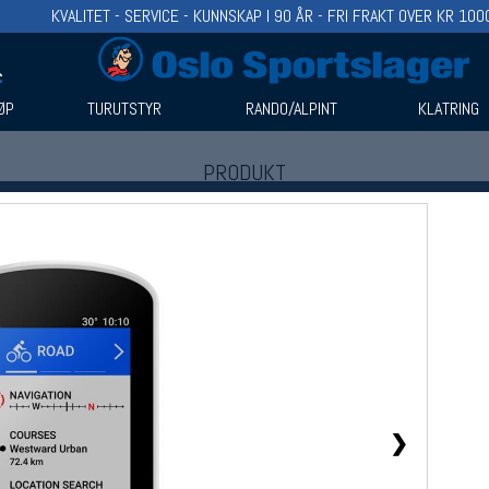
KVALITET - SERVICE - KUNNSKAP I 90 ÅR - FRI FRAKT OVER KR 100
ØP
TURUTSTYR
RANDO/ALPINT
KLATRING
PRODUKT
Produkter (1)
Bruk filter til å spisse søket
❯