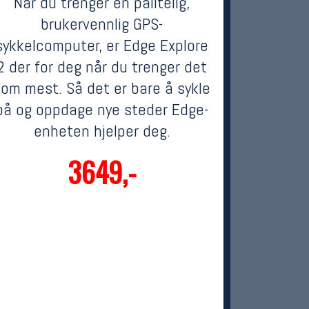
Når du trenger en pålitelig,
brukervennlig GPS-
sykkelcomputer, er Edge Explore
2 der for deg når du trenger det
som mest. Så det er bare å sykle
på og oppdage nye steder Edge-
enheten hjelper deg.
3649,-