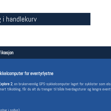
 i handlekurv
ikasjon
Åpningstider butikk
Team
Man-Fredag:
11-18
Magasi
Lørdag:
11-16
Medlem
kkelcomputer for eventyrlystne
xplore 2
, en brukervennlig GPS-sykkelcomputer laget for syklister som els
mart tilkobling, får du alt du trenger til både hverdagsturer og lengre event
sbar i sollys)