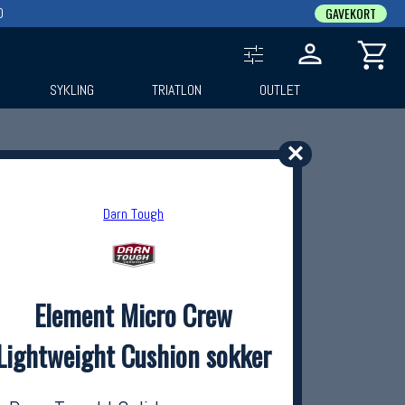
0
GAVEKORT
SYKLING
TRIATLON
OUTLET
✕
Darn Tough
Element Micro Crew
Lightweight Cushion sokker