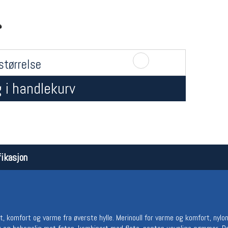
størrelse
 i handlekurv
Åpningstider butikk
Team
Man-Fredag:
11-18
Magasi
Lørdag:
11-16
Medlem
ikasjon
, komfort og varme fra øverste hylle. Merinoull for varme og komfort, nylon 