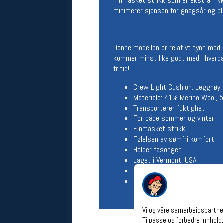
Finmasket strikk som er ekstra myk 
Åpningstider verkstedet
minimerer sjansen for gnagsår og b
Man-Fredag:
11-18
Lørdag:
11-16
Om verkstedet
Denne modellen er relativt tynn med l
For å bestille time må du logge inn i
kommer minst like godt med i hverda
nettbutikken og trykke på den
fritid!
nederste blå linjen
Crew Light Cushion: Legghøy, re
Materiale: 41% Merino Wool,
Følg oss på
Transporterer fuktighet
For både sommer og vinter
Finmasket strikk
Følelsen av sømfri komfort
Holder fasongen
Laget i Vermont, USA
Livstidsgaranti - høy kvalitet
Størrelser: S (38-40), M (41-
Vi og våre samarbeidspartner
Tilpasse og forbedre innhold,