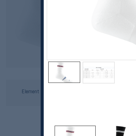
Darn Tough
Element Micro Crew Lightweight Cushion sokker
445,-
333,-
MEDLEM: