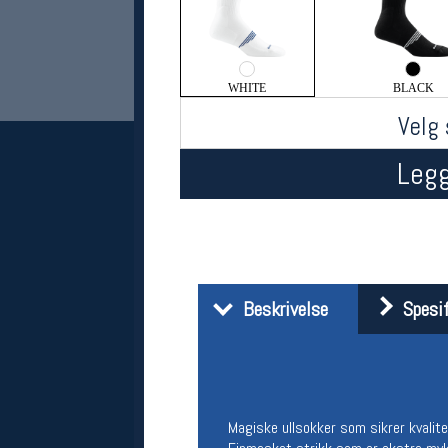
WHITE
BLACK
Velg 
Legg
Her finner du oss
Oslo Sportslager
Torggata 20
Beskrivelse
Spesif
0183 Oslo
Telefon: 23 32 62 00
(telefontid man-fredag klokken 10-13)
Vis i kart
Om oss
Kontakt oss
Magiske ullsokker som sikrer kvalitet