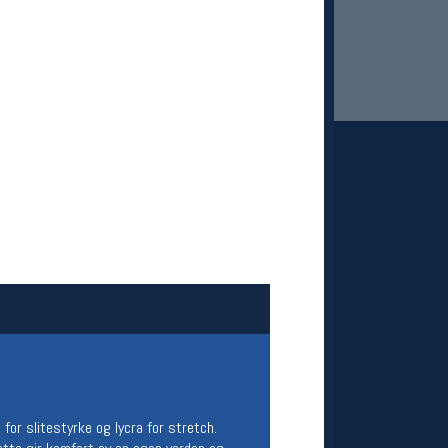
 Oslo Sportslager
net
stilbud og aktiviteter
MELD DEG INN GRATIS
for slitestyrke og lycra for stretch.