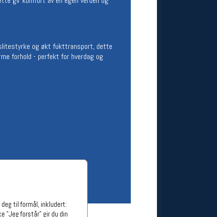
tte gir komfort av en egen verden og
ge stillinger
stillinger
 slitestyrke og økt fukttransport, dette
me forhold - perfekt for hverdag og
eg til formål, inkludert:
e "Jeg forstår" gir du din