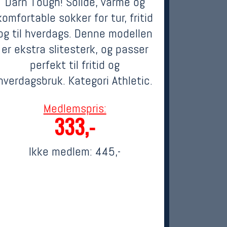
Darn Tough! Solide, varme og
komfortable sokker for tur, fritid
og til hverdags. Denne modellen
er ekstra slitesterk, og passer
perfekt til fritid og
hverdagsbruk. Kategori Athletic.
Medlemspris:
333,-
Ikke medlem:
445,-