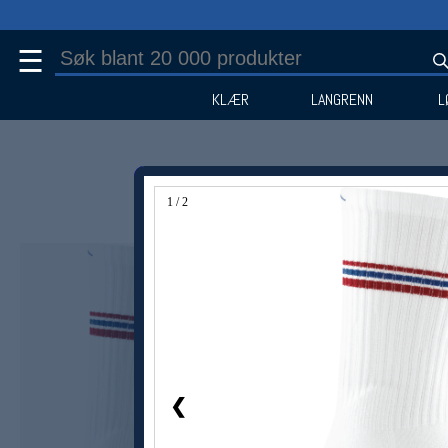
☰
KLÆR
LANGRENN
L
1 / 2
Medlem -25%
❮