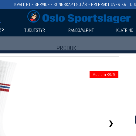
KVALITET - SERVICE - KUNNSKAP I 90 ÅR - FRI FRAKT OVER KR 100
ØP
TURUTSTYR
RANDO/ALPINT
KLATRING
PRODUKT
Produkter (1)
Bruk filter til å spisse søket
Medlem -25%
❯