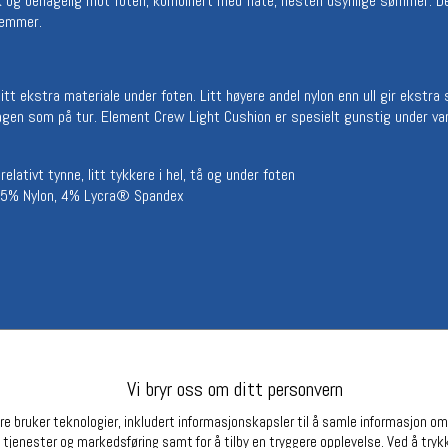
og behagelig mot foten, kombinert med flate, nesten usynlige sømmer. De
Betingelser
Ledi
lemmer.
Salgsbetingelser
Ledige 
Personsvernerklæring
Informasjonskapsler
itt ekstra materiale under foten. Litt høyere andel nylon enn ull gir ekstra
Bærekraft
gen som på tur. Element Crew Light Cushion er spesielt gunstig under var
Org. nr: 976754360
lativt tynne, litt tykkere i hel, tå og under foten
 55% Nylon, 4% Lycra® Spandex
Partnere
43), L (43-45)
Vi bryr oss om ditt personvern
e bruker teknologier, inkludert informasjonskapsler til å samle informasjon om d
 tjenester og markedsføring samt for å tilby en tryggere opplevelse. Ved å trykk