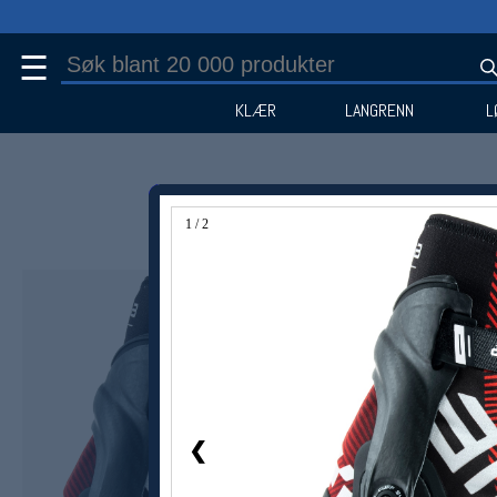
☰
KLÆR
LANGRENN
L
1 / 2
❮