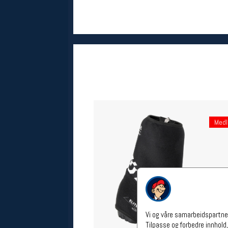
Åpningstider verkstedet
Man-Fredag:
11-18
Lørdag:
11-16
Om verkstedet
For å bestille time må du logge inn i
nettbutikken og trykke på den
nederste blå linjen
Følg oss på
Med
Vi og våre samarbeidspartner
Tilpasse og forbedre innhold,