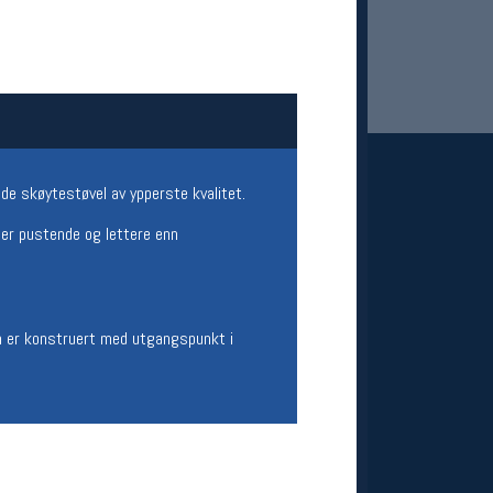
nde skøytestøvel av ypperste kvalitet.
er pustende og lettere enn
 Oslo Sportslager
net
.
stilbud og aktiviteter
MELD DEG INN GRATIS
en er konstruert med utgangspunkt i