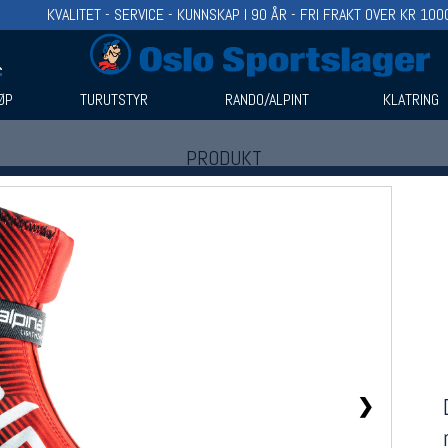
KVALITET - SERVICE - KUNNSKAP I 90 ÅR - FRI FRAKT OVER KR 100
ØP
TURUTSTYR
RANDO/ALPINT
KLATRING
PRODUKT
Produkter (1)
Bruk filter til å spisse søket
❯