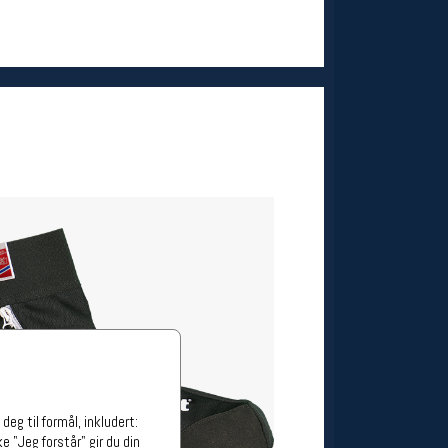
ge stillinger
stillinger
eg til formål, inkludert:
e "Jeg forstår" gir du din