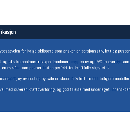
ikasjon
ytestøvelen for ivrige skiløpere som ønsker en torsjonsstiv, lett og puste
 og stiv karbonkonstruksjon, kombinert med en ny og PVC fri overdel som 
et en ny såle som passer lesten perfekt for kraftfulle skøytetak.
Åpningstider butikk
Team
Man-Fredag:
11-18
Magasi
ansjett, ny overdel og ny såle er skoen 5 % lettere enn tidligere modeller
Lørdag:
11-16
Medlem
tøvel med suveren kraftoverføring, og god følelse med underlaget. Innersko