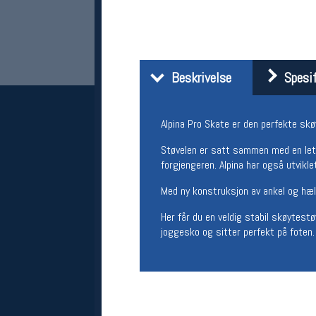
Beskrivelse
Spesif
Alpina Pro Skate er den perfekte skø
Støvelen er satt sammen med en lett
forgjengeren. Alpina har også utvikl
Her finner du oss
Oslo Sportslager
Med ny konstruksjon av ankel og hælm
Torggata 20
0183 Oslo
Her får du en veldig stabil skøytes
Telefon: 23 32 62 00
joggesko og sitter perfekt på foten.
(telefontid man-fredag klokken 10-13)
Vis i kart
Om oss
Kontakt oss