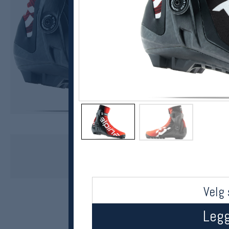
Alpina
Elite Pro Skate 22/23
kr 7999
Velg 
Legg