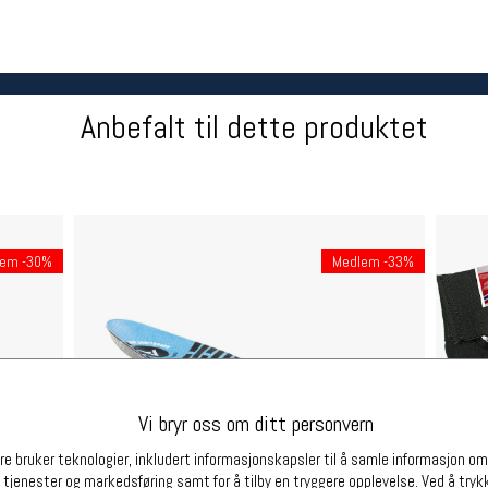
Betingelser
Ledi
Salgsbetingelser
Ledige 
Personsvernerklæring
Informasjonskapsler
Anbefalt til dette produktet
Bærekraft
Org. nr: 976754360
Partnere
lem -30%
Medlem -33%
Vi bryr oss om ditt personvern
e bruker teknologier, inkludert informasjonskapsler til å samle informasjon om d
 tjenester og markedsføring samt for å tilby en tryggere opplevelse. Ved å trykk