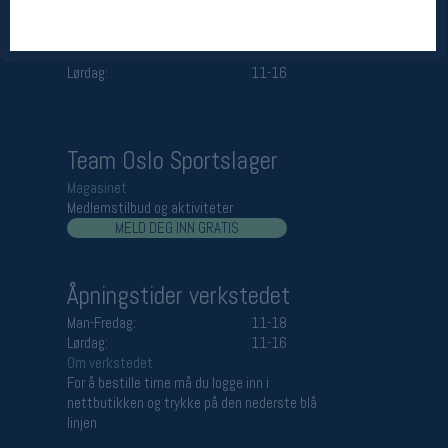
Åpningstider butikk
Man-Fredag:
11-18
Lørdag:
11-16
Team Oslo Sportslager
Magasinet
Medlemstilbud og aktiviteter
MELD DEG INN GRATIS
Åpningstider verkstedet
Man-Fredag:
11-18
Lørdag:
11-16
Om verkstedet
For å bestille time må du logge inn i
nettbutikken og trykke på den nederste blå
linjen