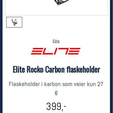
Elite
Elite Rocko Carbon flaskeholder
Elite
Elite Rocko Carbon flaskeholder
kr 399
Flaskeholder i karbon som veier kun 27
g
399,-