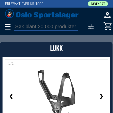
FRI FRAKT OVER KR 1000
GAVEKORT
☰
PRODUKT
LUKK
Produkter (1)
Bruk filter til å spisse søket
1 / 1
❮
❯