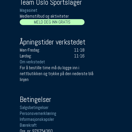
Team Oslo Sportslager
Magasinet
Medlemstilbud og aktiviteter
MELD DEG INN GRATIS
Åpningstider verkstedet
Man-Fredag:
11-18
Lørdag:
11-16
Om verkstedet
For å bestille time må du logge inn i
nettbutikken og trykke på den nederste blå
linjen
Betingelser
Salgsbetingelser
Personsvernerklæring
Informasjonskapsler
Bærekraft
Org. nr: 976754360