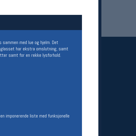
kes sammen med lue og hjelm. Det
leglasset har ekstra omslutning, samt
etter samt for en rekke lysforhold.
 Oslo Sportslager
net
stilbud og aktiviteter
MELD DEG INN GRATIS
 en imponerende liste med funksjonelle