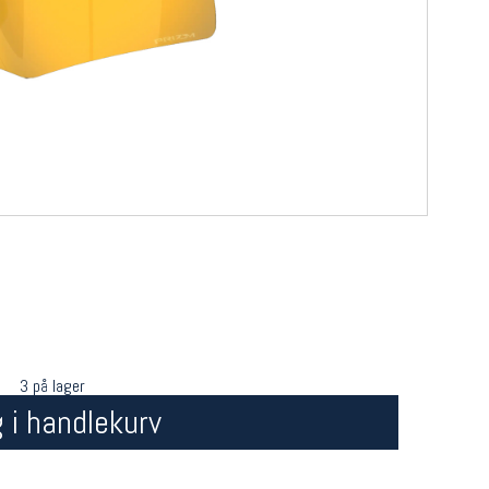
3 på lager
 i handlekurv