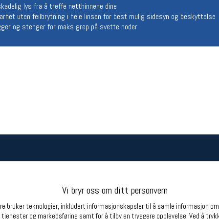
skadelig lys fra å treffe netthinnene dine
Betingelser
Ledi
rhet uten feilbrytning i hele linsen for best mulig sidesyn og beskyttelse
Salgsbetingelser
Ledige 
er og stenger for maks grep på svette hoder
Personsvernerklæring
Informasjonskapsler
Bærekraft
Org. nr: 976754360
Partnere
Vi bryr oss om ditt personvern
e bruker teknologier, inkludert informasjonskapsler til å samle informasjon om d
 tjenester og markedsføring samt for å tilby en tryggere opplevelse. Ved å trykk