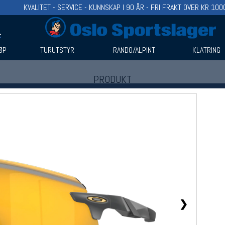
KVALITET - SERVICE - KUNNSKAP I 90 ÅR - FRI FRAKT OVER KR 100
ØP
TURUTSTYR
RANDO/ALPINT
KLATRING
PRODUKT
Produkter (1)
Bruk filter til å spisse søket
❯