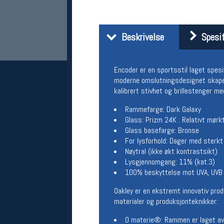
Beskrivelse
Spesif
Encoder er en sportsstil laget spesi
moderne omslutningsdesignet skaper 
kalibrert stivhet og brillestenger me
Rammefarge: Dark Galaxy
Her finner du oss
Glass: Prizm 24K . Relativt mørk
Glass basefarge: Bronse
Oslo Sportslager
For lysforhold: Dager med sterkt
Torggata 20
Nøytral (ikke økt kontrastsikt)
0183 Oslo
Lysgjennomgang: 11% (kat.3)
Telefon: 23 32 62 00
100% beskyttelse mot UVA, UVB
(telefontid man-fredag klokken 10-13)
Vis i kart
Oakley er en ekstremt innovativ prod
Om oss
materialer og produksjonteknikker:
Kontakt oss
O materie®: Rammen er laget av s