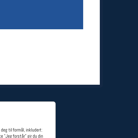
ge stillinger
stillinger
eg til formål, inkludert:
e "Jeg forstår" gir du din