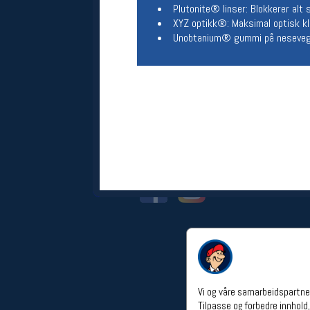
Plutonite® linser: Blokkerer alt 
Åpningstider verkstedet
XYZ optikk®: Maksimal optisk kla
Man-Fredag:
11-18
Unobtanium® gummi på nesevegg
Lørdag:
11-16
Om verkstedet
For å bestille time må du logge inn i
nettbutikken og trykke på den
nederste blå linjen
Følg oss på
Vi og våre samarbeidspartner
Tilpasse og forbedre innhold,