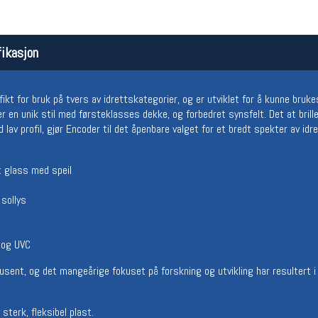
ikasjon
fikt for bruk på tvers av idrettskategorier, og er utviklet for å kunne bru
en unik stil med førsteklasses dekke, og forbedret synsfelt. Det at bril
d lav profil, gjør Encoder til det åpenbare valget for et bredt spekter av idr
Åpningstider butikk
Team
t glass med speil
Man-Fredag:
11-18
Magasi
 sollys
Lørdag:
11-16
Medlem
 og UVC
usent, og det mangeårige fokuset på forskning og utvikling har resultert i
terk, fleksibel plast.