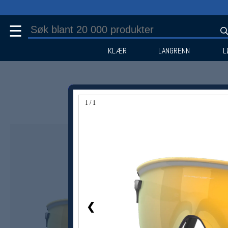
☰
KLÆR
LANGRENN
L
1 / 1
❮