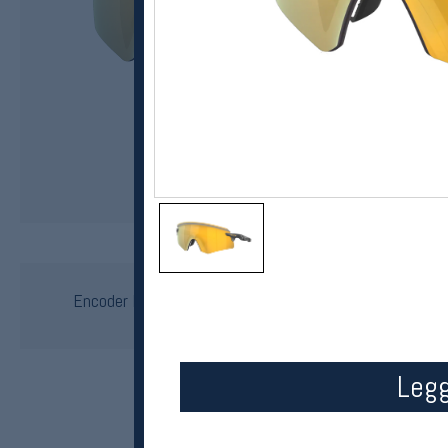
Oakley
Encoder Matte Carbon / Prizm 24K Sportsbriller
kr 2650
Legg