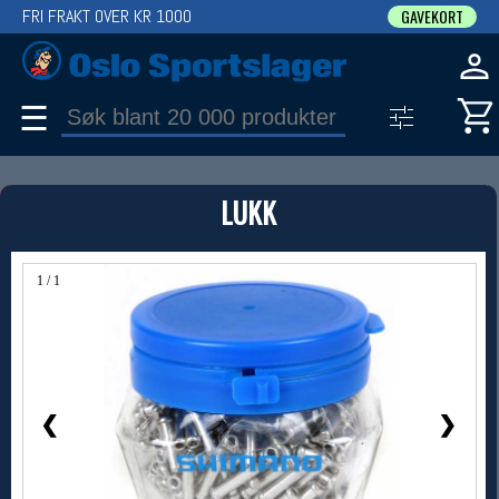
FRI FRAKT OVER KR 1000
GAVEKORT
☰
PRODUKT
LUKK
Produkter (1)
Bruk filter til å spisse søket
1 / 1
❮
❯