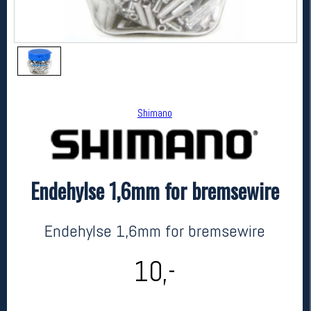
Shimano
Endehylse 1,6mm for bremsewire
Shimano
Endehylse 1,6mm for bremsewire
kr 10
Endehylse 1,6mm for bremsewire
10,-