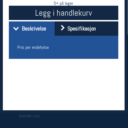
5+ på lager
Legg i handlekurv
Beskrivelse
Spesifikasjon
Pris per endehylse
Her finner du oss
Oslo Sportslager
Torggata 20
0183 Oslo
Telefon: 23 32 62 00
(telefontid man-fredag klokken 10-13)
Vis i kart
Om oss
Kontakt oss