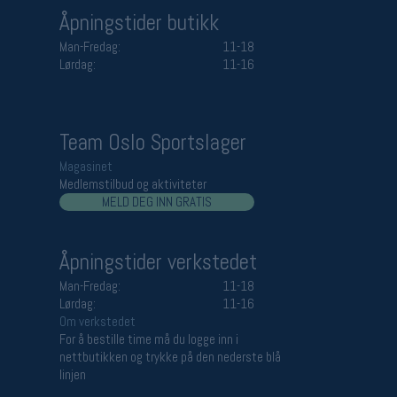
Åpningstider butikk
Man-Fredag:
11-18
Lørdag:
11-16
Team Oslo Sportslager
Magasinet
Medlemstilbud og aktiviteter
MELD DEG INN GRATIS
Åpningstider verkstedet
Man-Fredag:
11-18
Lørdag:
11-16
Om verkstedet
For å bestille time må du logge inn i
nettbutikken og trykke på den nederste blå
linjen