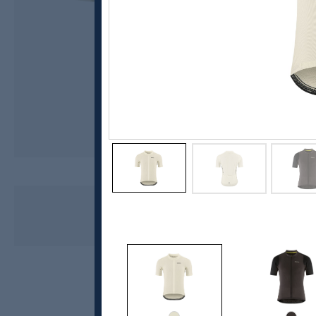
Craft
Endur Jersey, herre
799,-
559,-
MEDLEM: