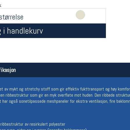
K
størrelse
 i handlekurv
Åpningstider butikk
Team
ikasjon
Man-Fredag:
11-18
Magasi
Lørdag:
11-16
Medlem
t av mykt og stretchy stoff som gir effektiv fukttransport og høy komfort
r en ribbestruktur som gir en myk overflate mot huden. Den ribbede struktur
t har også sonetilpassede meshpaneler for ekstra ventilasjon, fire baklomme
ribbestruktur av resirkulert polyester