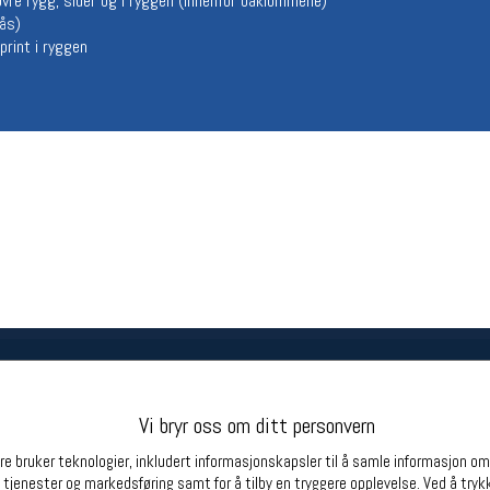
vre rygg, sider og i ryggen (innenfor baklommene)
Betingelser
Ledi
lås)
print i ryggen
Salgsbetingelser
Ledige 
Personsvernerklæring
Informasjonskapsler
Bærekraft
Org. nr: 976754360
Partnere
Vi bryr oss om ditt personvern
e bruker teknologier, inkludert informasjonskapsler til å samle informasjon om d
 tjenester og markedsføring samt for å tilby en tryggere opplevelse. Ved å trykk