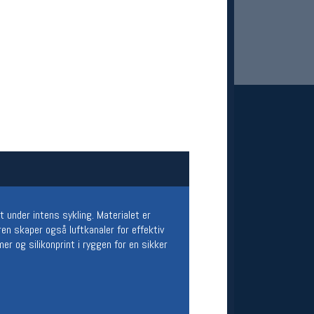
 Oslo Sportslager
net
stilbud og aktiviteter
 under intens sykling. Materialet er
MELD DEG INN GRATIS
en skaper også luftkanaler for effektiv
r og silikonprint i ryggen for en sikker