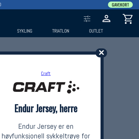
0
GAVEKORT
SYKLING
TRIATLON
OUTLET
✕
Craft
Endur Jersey, herre
Endur Jersey er en
høyfunksjonell sykkeltrøye for