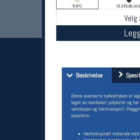
TOFU
SLATE/BLAC
Velg 
Legg
Her finner du oss
Beskrivelse
Spesif
Oslo Sportslager
Torggata 20
Denne avanserte sykkeltrøyen er lage
0183 Oslo
Telefon: 23 32 62 00
laget av resirkulert polyester og ha
(telefontid man-fredag klokken 10-13)
ventilasjon og fukttransport. Plagge
Vis i kart
passform.
Om oss
Kontakt oss
Høyfunksjonelt materiale med 