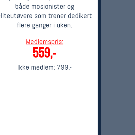
både mosjonister og
eliteutøvere som trener dedikert
flere ganger i uken.
Medlemspris:
559,-
Ikke medlem:
799,-