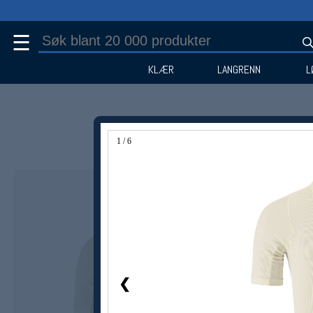
☰
KLÆR
LANGRENN
L
1 / 6
Medlem -30%
❮