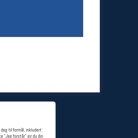
ge stillinger
stillinger
eg til formål, inkludert:
e "Jeg forstår" gir du din