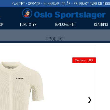
KVALITET - SERVICE - KUNNSKAP I 90 ÅR - FRI FRAKT OVER KR 100
ØP
TURUTSTYR
RANDO/ALPINT
KLATRING
PRODUKT
Produkter (1)
Bruk filter til å spisse søket
Medlem -30%
❯