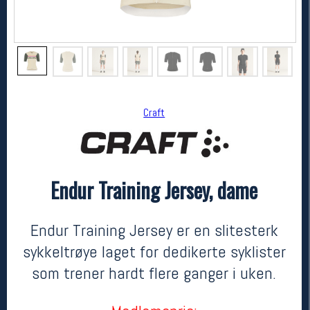
Craft
Endur Training Jersey, dame
Craft
Endur Training Jersey, dame
899,-
629,-
Endur Training Jersey er en slitesterk
MEDLEM:
sykkeltrøye laget for dedikerte syklister
som trener hardt flere ganger i uken.