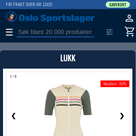
FRI FRAKT OVER KR 1000
GAVEKORT
☰
PRODUKT
LUKK
Produkter (1)
Bruk filter til å spisse søket
1 / 8
Medlem -30%
Medlem -30%
❮
❯