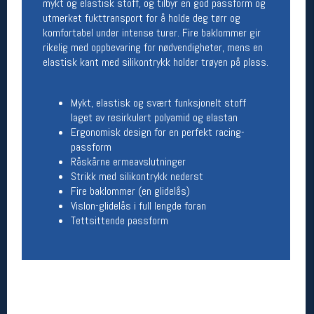
mykt og elastisk stoff, og tilbyr en god passform og
Åpningstider butikk
utmerket fukttransport for å holde deg tørr og
komfortabel under intense turer. Fire baklommer gir
Man-Fredag:
11-18
rikelig med oppbevaring for nødvendigheter, mens en
Lørdag:
11-16
elastisk kant med silikontrykk holder trøyen på plass.
Mykt, elastisk og svært funksjonelt stoff
Team Oslo Sportslager
laget av resirkulert polyamid og elastan
Ergonomisk design for en perfekt racing-
Magasinet
Medlemstilbud og aktiviteter
passform
MELD DEG INN GRATIS
Råskårne ermeavslutninger
Strikk med silikontrykk nederst
Fire baklommer (en glidelås)
Åpningstider verkstedet
Vislon-glidelås i full lengde foran
Tettsittende passform
Man-Fredag:
11-18
Lørdag:
11-16
Om verkstedet
For å bestille time må du logge inn i
nettbutikken og trykke på den nederste blå
linjen