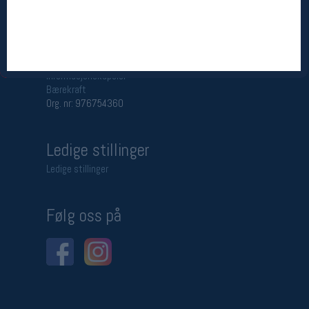
Betingelser
Salgsbetingelser
Personsvernerklæring
Informasjonskapsler
Bærekraft
Org. nr: 976754360
Ledige stillinger
Ledige stillinger
Følg oss på