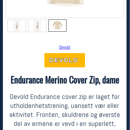
Devold
Endurance Merino Cover Zip, dame
Devold
Endurance Merino Cover Zip, dame
kr 1899
Devold Endurance cover zip er laget for
utholdenhetstrening, uansett vær eller
aktivitet. Fronten, skuldrene og øverste
del av ermene er vevd i en superlett,