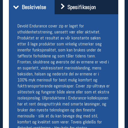
Åpningstider butikk
Beskrivelse
Spesifikasjon
Man-Fredag:
11-18
Lørdag:
11-16
Devold Endurance cover zip er laget for
utholdenhetstrening, uansett vær eller aktivitet.
Produktet er et resultat av vår konstante søken
etter å lage produkter som virkelig utmerker seg
Team Oslo Sportslager
innenfor funksjonalitet, som kan brukes under de
Magasinet
tøffeste forholdene og som tåler tidens tann.
Medlemstilbud og aktiviteter
Fronten, skuldrene og øverste del av ermene er vevd i
MELD DEG INN GRATIS
en superlett, vindresistent merinoblanding, mens
baksiden, halsen og nederste del av ermene er i
100% myk merinoull for best mulig komfort og
Åpningstider verkstedet
fukttransporterende egenskaper. Cover zip-ulltrøya er
slitesterk og fungerer både alene eller som et ekstra
Man-Fredag:
11-18
isolasjonslag. Ullproduktene i Endurance-kolleksjonen
Lørdag:
11-16
har et rent designuttrykk med smarte løsninger, og
Om verkstedet
For å bestille time må du logge inn i
bruker den nyeste teknologien og den fineste
nettbutikken og trykke på den nederste blå
merinoulla - slik at du kan bevege deg med stil,
linjen
komfort og kvalitet som varer. Toveis glidelås for
fleksibel ventilering - Høy hals for ekstra