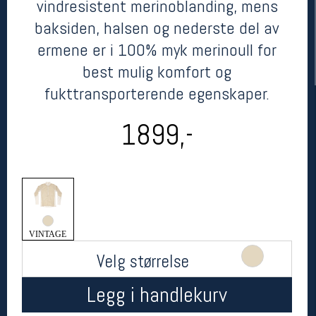
vindresistent merinoblanding, mens
baksiden, halsen og nederste del av
ermene er i 100% myk merinoull for
best mulig komfort og
fukttransporterende egenskaper.
1899,-
Her finner du oss
Oslo Sportslager
Torggata 20
0183 Oslo
Telefon: 23 32 62 00
VINTAGE
(telefontid man-fredag klokken 10-13)
Velg størrelse
Vis i kart
Om oss
Kontakt oss
Legg i handlekurv