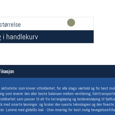
størrelse
 i handlekurv
Åpningstider butikk
Team
Man-Fredag:
11-18
Magasi
ikasjon
Lørdag:
11-16
Medlem
 aktiviteter som krever utholdenhet, for alle slags værhold og for best mu
ing som leverer den aller beste balansen mellom ventilering, fukttransporter
dbarhet som passer til alt fra terrengløping og landeveisløping til fjelltu
kk med smarte løsninger, og bruker den nyeste teknologien og den fineste 
rer. Lomme med glidelås bak - Uten innerlag for best mulig bevegelsesfrihet