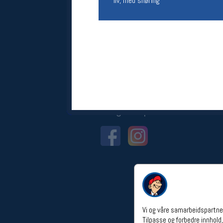
liv, med snøring
Åpningstider verkstedet
Man-Fredag:
11-18
Lørdag:
11-16
Om verkstedet
For å bestille time må du logge inn i
nettbutikken og trykke på den
nederste blå linjen
Følg oss på
Vi og våre samarbeidspartner
Tilpasse og forbedre innhold,