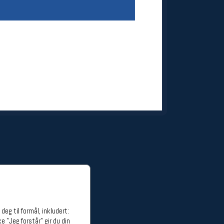
ge stillinger
stillinger
eg til formål, inkludert:
e "Jeg forstår" gir du din