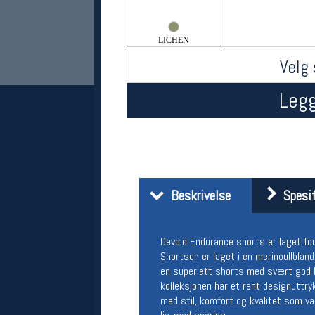
LICHEN
Velg 
Legg
Her finner du oss
Oslo Sportslager
Beskrivelse
Spesif
Torggata 20
0183 Oslo
Telefon: 23 32 62 00
Devold Endurance shorts er laget for
(telefontid man-fredag klokken 10-13)
Shortsen er laget i en merinoullbland
Vis i kart
en superlett shorts med svært god hol
Om oss
kolleksjonen har et rent designuttry
Kontakt oss
med stil, komfort og kvalitet som va