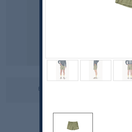
Devold
Endurance Merino Shorts, herre
1099,-
879,-
MEDLEM: