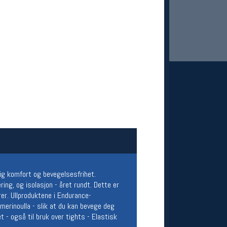
 Oslo Sportslager
net
stilbud og aktiviteter
MELD DEG INN GRATIS
lig komfort og bevegelsesfrihet.
ing, og isolasjon - året rundt. Dette er
rer. Ullproduktene i Endurance-
merinoulla - slik at du kan bevege deg
 - også til bruk over tights - Elastisk