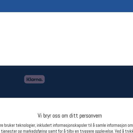
Betingelser
Ledi
Salgsbetingelser
Ledige 
Personsvernerklæring
Informasjonskapsler
Bærekraft
Org. nr: 976754360
Partnere
Vi bryr oss om ditt personvern
e bruker teknologier, inkludert informasjonskapsler til å samle informasjon om d
 tjenester og markedsføring samt for å tilby en tryggere opplevelse. Ved å trykk