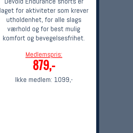
Devold Endurance shorts er
laget for aktiviteter som krever
utholdenhet, for alle slags
værhold og for best mulig
komfort og bevegelsesfrihet.
Medlemspris:
879,-
Ikke medlem:
1099,-