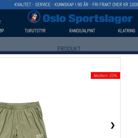
KVALITET - SERVICE - KUNNSKAP I 90 ÅR - FRI FRAKT OVER KR 100
ØP
TURUTSTYR
RANDO/ALPINT
KLATRING
PRODUKT
Produkter (1)
Bruk filter til å spisse søket
Medlem -20%
❯