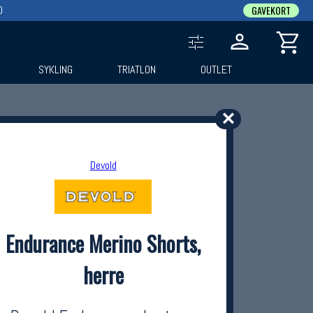
0
GAVEKORT
SYKLING
TRIATLON
OUTLET
✕
Devold
Endurance Merino Shorts,
herre