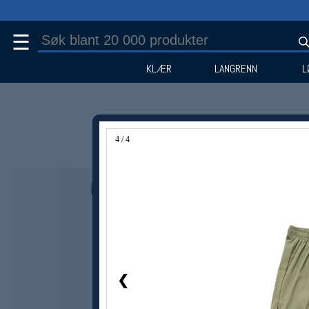
☰
KLÆR
LANGRENN
L
4 / 4
Medlem -20%
❮