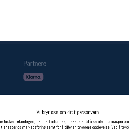
Betingelser
Ledi
Salgsbetingelser
Ledige 
Personsvernerklæring
Informasjonskapsler
Bærekraft
Org. nr: 976754360
Partnere
Vi bryr oss om ditt personvern
e bruker teknologier, inkludert informasjonskapsler til å samle informasjon om d
 tjenester og markedsføring samt for å tilby en tryggere opplevelse. Ved å trykk