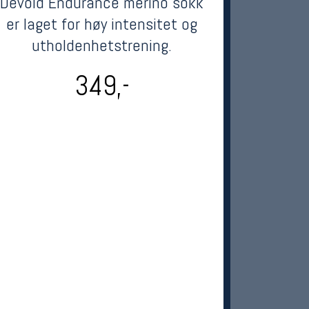
Devold Endurance merino sokk
er laget for høy intensitet og
utholdenhetstrening.
349,-