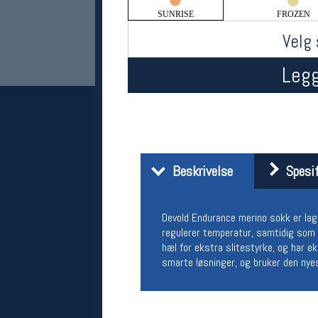
SUNRISE
FROZEN
Velg 
Legg
Her finner du oss
Beskrivelse
Spesif
Oslo Sportslager
Torggata 20
Devold Endurance merino sokk er lag
0183 Oslo
Telefon: 23 32 62 00
regulerer temperatur, samtidig som d
(telefontid man-fredag klokken 10-13)
hæl for ekstra slitestyrke, og har e
Vis i kart
smarte løsninger, og bruker den nyes
Om oss
Kontakt oss