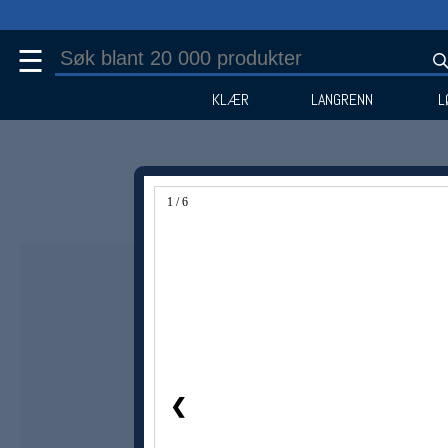
☰
KLÆR
LANGRENN
L
1 / 6
❮