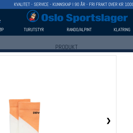
KVALITET - SERVICE - KUNNSKAP I 90 ÅR - FRI FRAKT OVER KR 100
ØP
TURUTSTYR
RANDO/ALPINT
KLATRING
PRODUKT
Produkter (1)
Bruk filter til å spisse søket
❯