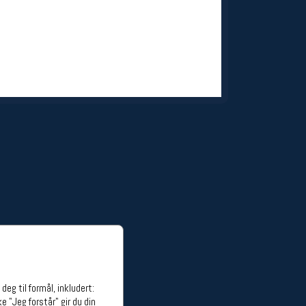
ge stillinger
stillinger
eg til formål, inkludert:
e "Jeg forstår" gir du din