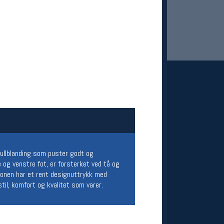
 Oslo Sportslager
net
stilbud og aktiviteter
 ullblanding som puster godt og
MELD DEG INN GRATIS
 og venstre fot, er forsterket ved tå og
sjonen har et rent designuttrykk med
til, komfort og kvalitet som varer.