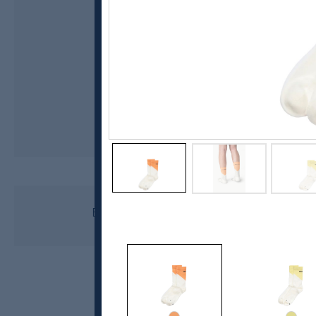
Devold
Endurance Merino Sock, unisex
kr 349