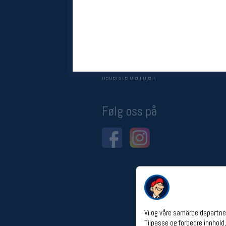
Åpningstider verkstedet
Man-Fredag:
11-18
Lørdag:
11-16
Om verkstedet
For å bestille time må du logge inn i
nettbutikken og trykke på den
nederste blå linjen
Følg oss på
Vi og våre samarbeidspartner
Tilpasse og forbedre innhold,