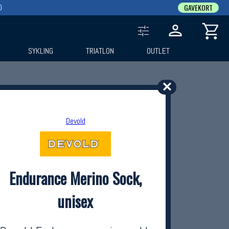
0
GAVEKORT
SYKLING
TRIATLON
OUTLET
✕
Devold
Endurance Merino Sock,
unisex