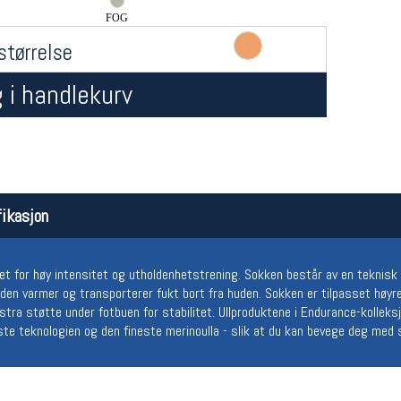
FOG
størrelse
 i handlekurv
Åpningstider butikk
Team
ikasjon
Man-Fredag:
11-18
Magasi
Lørdag:
11-16
Medlem
et for høy intensitet og utholdenhetstrening. Sokken består av en teknisk
en varmer og transporterer fukt bort fra huden. Sokken er tilpasset høyre
kstra støtte under fotbuen for stabilitet. Ullproduktene i Endurance-kollek
te teknologien og den fineste merinoulla - slik at du kan bevege deg med s