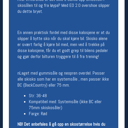
skosålen til og fra løypa? Med EO 2.0 overshoe slipper
Åpningstider butikk
du dette bryet.
Man-Fredag:
11-18
Lørdag:
11-16
En annen praktisk fordel med disse kalosjene er at du
slipper å bytte sko når du skal kjøre bil. Skisko alene
er svært farlig å kjøre bil med, men ved å trekke på
Team Oslo Sportslager
disse kalosjene, får du et godt grep til bilens pedaler
Magasinet
og gjør derfor bilturen tryggere til å fra trening!
Medlemstilbud og aktiviteter
MELD DEG INN GRATIS
nLaget med gummisåle og neopren overdel. Passer
alle skisko som har en systemsåle , men passer ikke
Åpningstider verkstedet
BC (BackCountry) eller 75 mm.
Man-Fredag:
11-18
Str: 36-48
Lørdag:
11-16
Kompatibel med: Systemsåle (ikke BC eller
Om verkstedet
75mm skiskosåler)
For å bestille time må du logge inn i
Farge: Rød
nettbutikken og trykke på den nederste blå
linjen
NB! Det anbefales å gå opp en skostørrelse hvis du