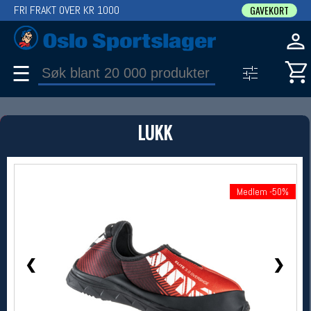
FRI FRAKT OVER KR 1000
GAVEKORT
☰
PRODUKT
LUKK
Produkter (1)
Bruk filter til å spisse søket
1 / 1
Medlem -50%
Medlem -50%
❮
❯