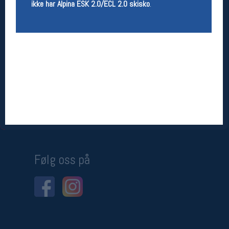
ikke har Alpina ESK 2.0/ECL 2.0 skisko
.
Betingelser
Salgsbetingelser
Personsvernerklæring
Informasjonskapsler
Bærekraft
Org. nr: 976754360
Ledige stillinger
Ledige stillinger
Følg oss på