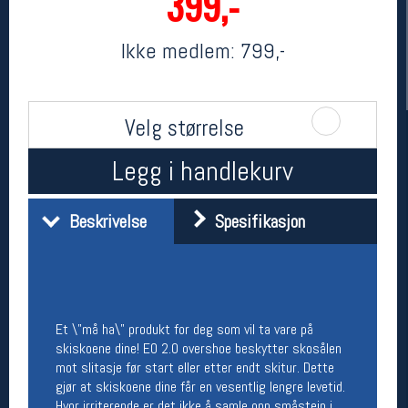
399,-
Ikke medlem:
799,-
Velg størrelse
Legg i handlekurv
Her finner du oss
Beskrivelse
Spesifikasjon
Oslo Sportslager
Torggata 20
0183 Oslo
Telefon: 23 32 62 00
(telefontid man-fredag klokken 10-13)
Et \"må ha\" produkt for deg som vil ta vare på
Vis i kart
skiskoene dine! EO 2.0 overshoe beskytter skosålen
Om oss
mot slitasje før start eller etter endt skitur. Dette
Kontakt oss
gjør at skiskoene dine får en vesentlig lengre levetid.
Hvor irriterende er det ikke å samle opp småstein i