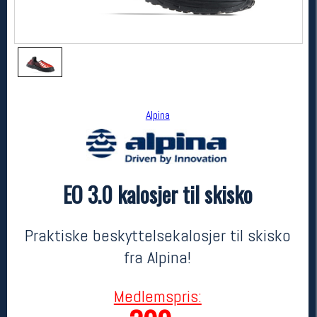
Alpina
EO 3.0 kalosjer til skisko
Alpina
EO 3.0 kalosjer til skisko
799,-
399,-
Praktiske beskyttelsekalosjer til skisko
MEDLEM:
fra Alpina!
Medlemspris: