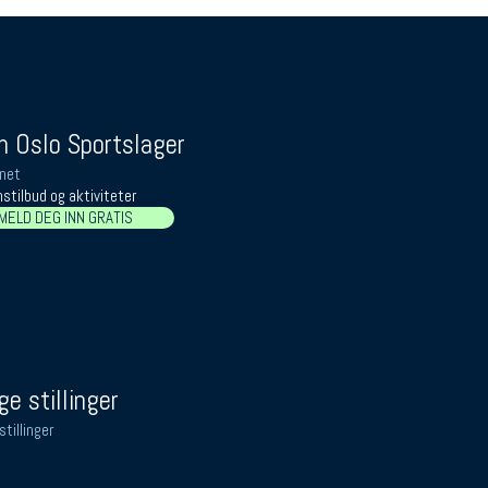
 Oslo Sportslager
net
stilbud og aktiviteter
MELD DEG INN GRATIS
ge stillinger
stillinger