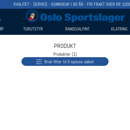
KVALITET - SERVICE - KUNNSKAP I 90 ÅR - FRI FRAKT OVER KR 100
ØP
TURUTSTYR
RANDO/ALPINT
KLATRING
PRODUKT
Produkter (1)
Bruk filter til å spisse søket