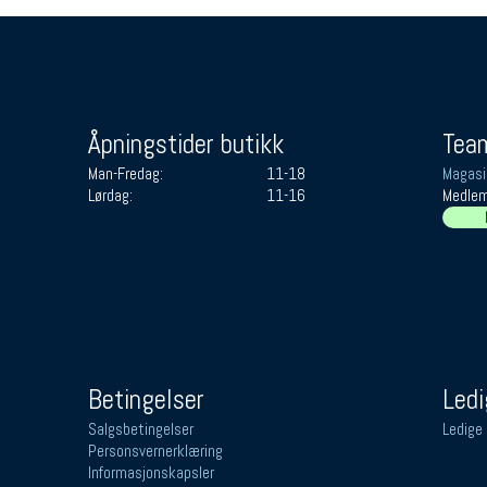
Åpningstider butikk
Team
Man-Fredag:
11-18
Magasi
Lørdag:
11-16
Medlem
Betingelser
Ledi
Salgsbetingelser
Ledige 
Personsvernerklæring
Informasjonskapsler