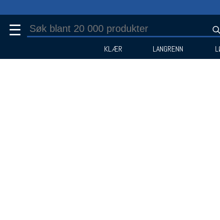
☰
KLÆR
LANGRENN
L