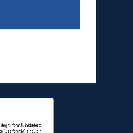
ge stillinger
stillinger
eg til formål, inkludert:
e "Jeg forstår" gir du din