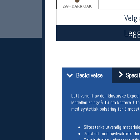
299 - DARK OAK
Velg 
Legg
Her finner du oss
Beskrivelse
Spesif
Oslo Sportslager
Torggata 20
Lett variant av den klassiske Exped
0183 Oslo
Telefon: 23 32 62 00
Modellen er også 16 cm kortere. Utov
(telefontid man-fredag klokken 10-13)
med syntetisk polstring for å motst
Vis i kart
Om oss
Slitesterkt utvendig materia
Kontakt oss
Polstret med høykvalitets dun