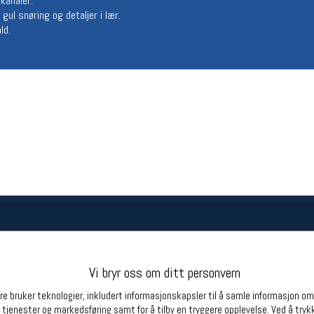
kanaler.
Betingelser
Ledi
ul snøring og detaljer i lær.
ld.
Salgsbetingelser
Ledige 
Personsvernerklæring
Informasjonskapsler
Bærekraft
Org. nr: 976754360
Partnere
Vi bryr oss om ditt personvern
e bruker teknologier, inkludert informasjonskapsler til å samle informasjon om d
 tjenester og markedsføring samt for å tilby en tryggere opplevelse. Ved å trykk