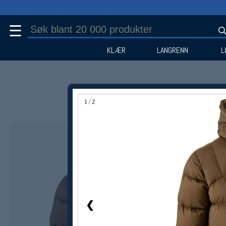
☰
KLÆR
LANGRENN
L
1 / 2
Medlem -23%
❮