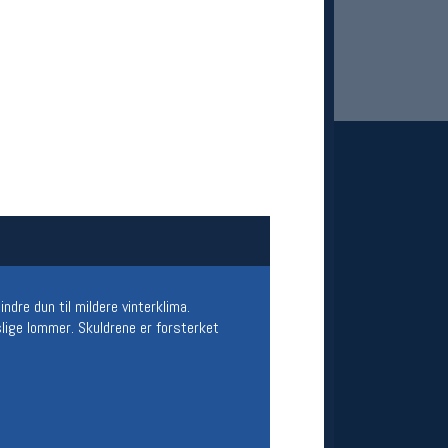
 Oslo Sportslager
net
stilbud og aktiviteter
re dun til mildere vinterklima.
MELD DEG INN GRATIS
slige lommer. Skuldrene er forsterket