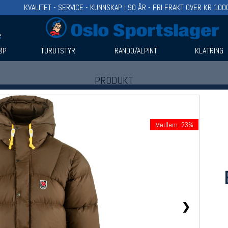
KVALITET - SERVICE - KUNNSKAP I 90 ÅR - FRI FRAKT OVER KR 100
ØP
TURUTSTYR
RANDO/ALPINT
KLATRING
PRODUKT
Produkter (1)
Bruk filter til å spisse søket
Medlem -23%
❯