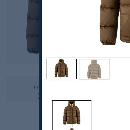
Fjällräven
Expedition Down Lite Jacket, herre
7799,-
5999,-
MEDLEM: