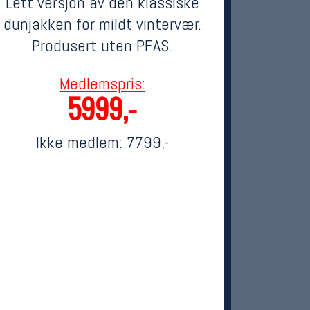
Lett versjon av den klassiske
dunjakken for mildt vintervær.
Produsert uten PFAS.
Medlemspris:
5999,-
Ikke medlem:
7799,-