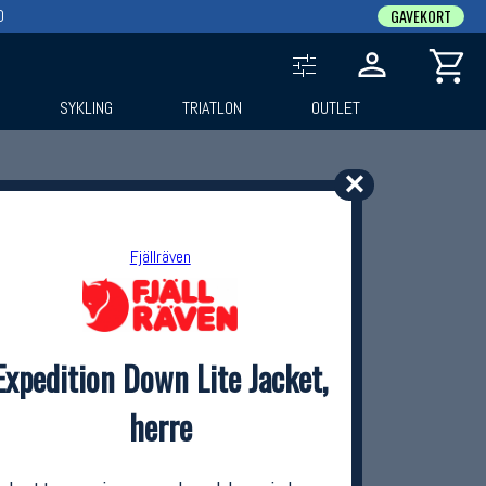
0
GAVEKORT
SYKLING
TRIATLON
OUTLET
✕
Fjällräven
Expedition Down Lite Jacket,
herre