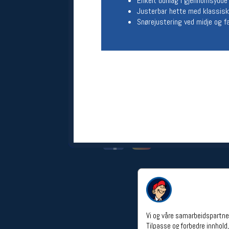
Enkelt dunlag i gjennomsydde 
Åpningstider verkstedet
Justerbar hette med klassisk g
Snørejustering ved midje og fa
Man-Fredag:
11-18
Lørdag:
11-16
Om verkstedet
For å bestille time må du logge inn i
nettbutikken og trykke på den
nederste blå linjen
Følg oss på
Vi og våre samarbeidspartner
Tilpasse og forbedre innhold,