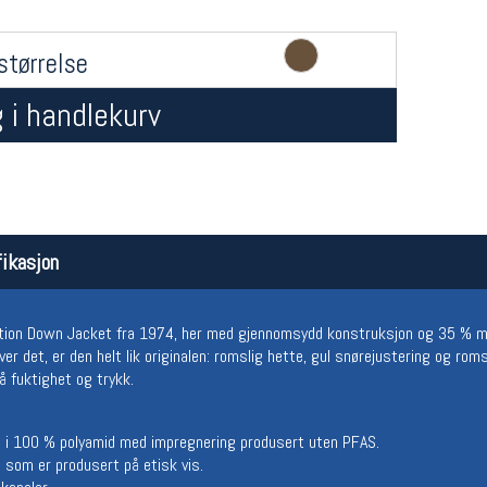
størrelse
 i handlekurv
Åpningstider butikk
Team
ikasjon
Man-Fredag:
11-18
Magasi
Lørdag:
11-16
Medlem
ition Down Jacket fra 1974, her med gjennomsydd konstruksjon og 35 % mind
er det, er den helt lik originalen: romslig hette, gul snørejustering og rom
å fuktighet og trykk.
le i 100 % polyamid med impregnering produsert uten PFAS.
 som er produsert på etisk vis.