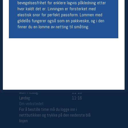
bevegelsesfrihet for enklere lagvis påkledning etter
Åpningstider butikk
hvor kaldt det er. Linningen er forsterket med
elastisk snor for perfekt passform. Lommen med
Man-Fredag:
11-18
glidelås fungerer også som en pakkveske, og i den
Lørdag:
11-16
finner du en lomme av netting til småting.
Team Oslo Sportslager
Magasinet
Medlemstilbud og aktiviteter
MELD DEG INN GRATIS
Åpningstider verkstedet
Man-Fredag:
11-18
Lørdag:
11-16
Om verkstedet
For å bestille time må du logge inn i
nettbutikken og trykke på den nederste blå
linjen