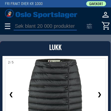
FRI FRAKT OVER KR 1000
GAVEKORT
☰
PRODUKT
LUKK
Produkter (1)
Bruk filter til å spisse søket
2 / 5
❮
❯