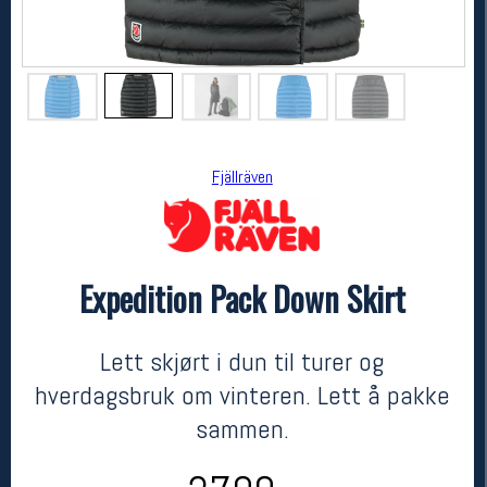
Fjällräven
Expedition Pack Down Skirt
Fjällräven
Expedition Pack Down Skirt
kr 2799
Lett skjørt i dun til turer og
hverdagsbruk om vinteren. Lett å pakke
sammen.