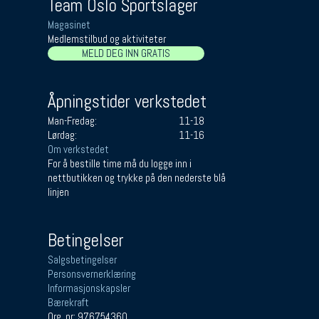
Team Oslo Sportslager
Magasinet
Medlemstilbud og aktiviteter
MELD DEG INN GRATIS
Åpningstider verkstedet
Man-Fredag:
11-18
Lørdag:
11-16
Om verkstedet
For å bestille time må du logge inn i
nettbutikken og trykke på den nederste blå
linjen
Betingelser
Salgsbetingelser
Personsvernerklæring
Informasjonskapsler
Bærekraft
Org. nr: 976754360