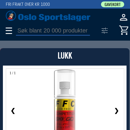
FRI FRAKT OVER KR 1000
GAVEKORT
☰
PRODUKT
LUKK
Produkter (1)
Bruk filter til å spisse søket
1 / 1
❮
❯