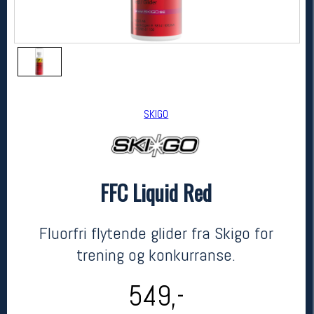
SKIGO
FFC Liquid Red
SKIGO
FFC Liquid Red
kr 549
Fluorfri flytende glider fra Skigo for
trening og konkurranse.
549,-