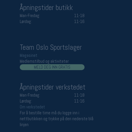
Åpningstider butikk
Man-Fredag:
11-18
Lørdag:
11-16
Team Oslo Sportslager
Magasinet
Medlemstilbud og aktiviteter
MELD DEG INN GRATIS
Åpningstider verkstedet
Man-Fredag:
11-18
Lørdag:
11-16
Om verkstedet
For å bestille time må du logge inn i
nettbutikken og trykke på den nederste blå
linjen