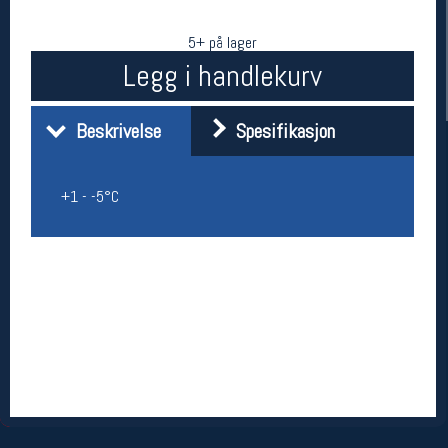
5+ på lager
Legg i handlekurv
Beskrivelse
Spesifikasjon
+1 - -5°C
Her finner du oss
Oslo Sportslager
Torggata 20
0183 Oslo
Telefon: 23 32 62 00
(telefontid man-fredag klokken 10-13)
Vis i kart
Om oss
Kontakt oss