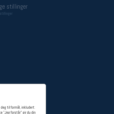
ge stillinger
stillinger
eg til formål, inkludert:
e "Jeg forstår" gir du din