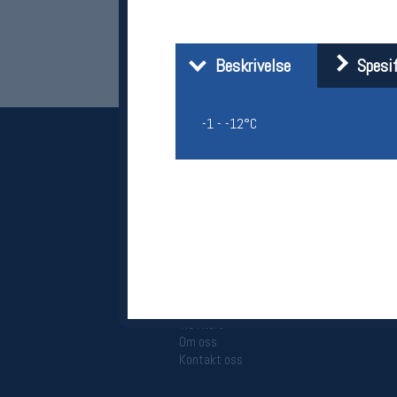
Beskrivelse
Spesif
-1 - -12°C
Her finner du oss
Oslo Sportslager
Torggata 20
0183 Oslo
Telefon: 23 32 62 00
(telefontid man-fredag klokken 10-13)
Vis i kart
Om oss
Kontakt oss