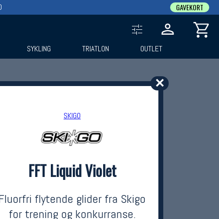
0
GAVEKORT
SYKLING
TRIATLON
OUTLET
✕
SKIGO
FFT Liquid Violet
Fluorfri flytende glider fra Skigo
for trening og konkurranse.