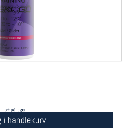
5+ på lager
 i handlekurv