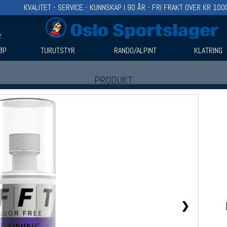
KVALITET - SERVICE - KUNNSKAP I 90 ÅR - FRI FRAKT OVER KR 100
ØP
TURUTSTYR
RANDO/ALPINT
KLATRING
PRODUKT
Produkter (1)
Bruk filter til å spisse søket
❯