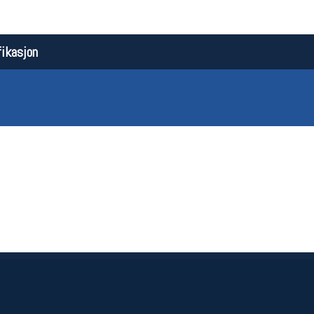
ikasjon
Åpningstider butikk
Team
Man-Fredag:
11-18
Magasi
Lørdag:
11-16
Medlem