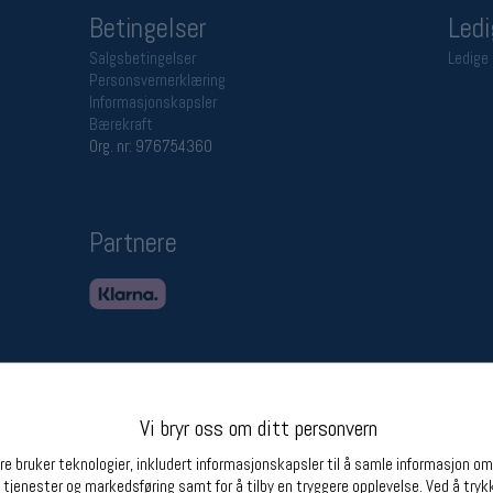
Betingelser
Ledi
Salgsbetingelser
Ledige 
Personsvernerklæring
Informasjonskapsler
Bærekraft
Org. nr: 976754360
Partnere
Vi bryr oss om ditt personvern
e bruker teknologier, inkludert informasjonskapsler til å samle informasjon om d
 tjenester og markedsføring samt for å tilby en tryggere opplevelse. Ved å trykk