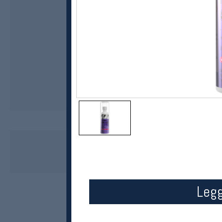
SKIGO
FFT Liquid Violet
kr 299
Legg