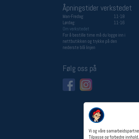
Åpningstider verkstedet
Man-Fredag:
11-18
Lørdag:
11-16
Om verkstedet
For å bestille time må du logge inn i
nettbutikken og trykke på den
nederste blå linjen
Følg oss på
Vi og våre samarbeidspartner
Tilpasse og forbedre innhold,