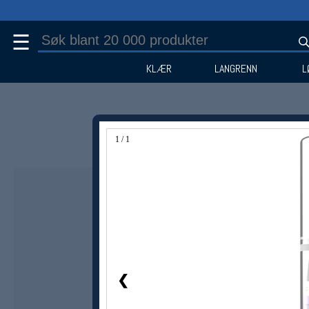
☰
KLÆR
LANGRENN
L
1 / 1
❮