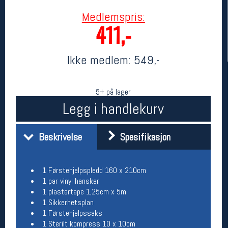
Medlemspris:
411,-
Ikke medlem:
549,-
5+ på lager
Legg i handlekurv
Her finner du oss
Beskrivelse
Spesifikasjon
Oslo Sportslager
Torggata 20
0183 Oslo
Telefon: 23 32 62 00
1 Førstehjelpspledd 160 x 210cm
(telefontid man-fredag klokken 10-13)
1 par vinyl hansker
Vis i kart
1 plastertape 1,25cm x 5m
Om oss
1 Sikkerhetsplan
Kontakt oss
1 Førstehjelpssaks
1 Sterilt kompress 10 x 10cm