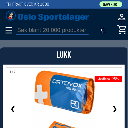
FRI FRAKT OVER KR 1000
GAVEKORT
☰
PRODUKT
LUKK
Produkter (1)
Bruk filter til å spisse søket
1 / 2
Medlem -25%
Medlem -25%
❮
❯