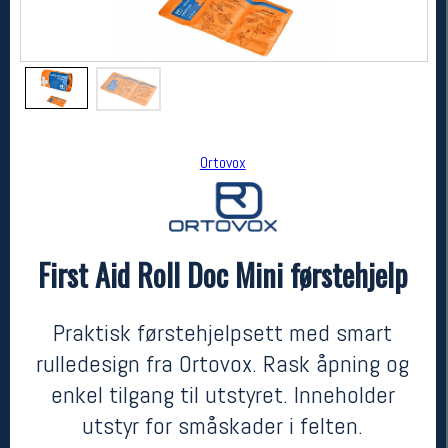
Ortovox
First Aid Roll Doc Mini førstehjelp
Ortovox
First Aid Roll Doc Mini førstehjelp
549,-
411,-
Praktisk førstehjelpsett med smart
MEDLEM:
rulledesign fra Ortovox. Rask åpning og
enkel tilgang til utstyret. Inneholder
utstyr for småskader i felten.